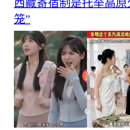
西藏寄宿制是托举高原
笼”