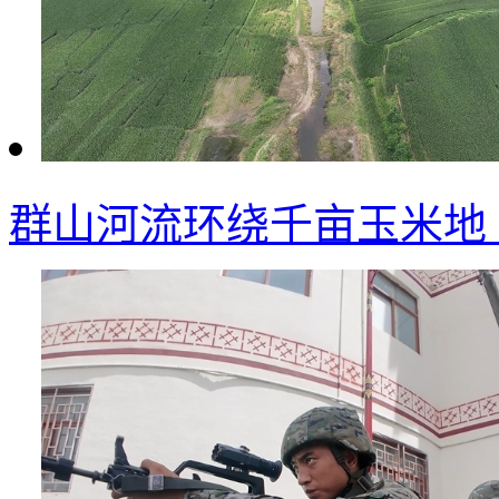
群山河流环绕千亩玉米地 