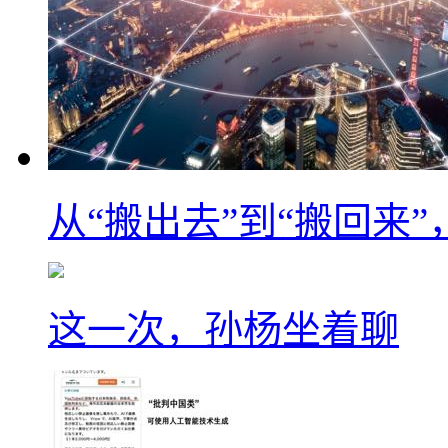
从“搬出去”到“搬回来
这一次，孙杨坐着聊