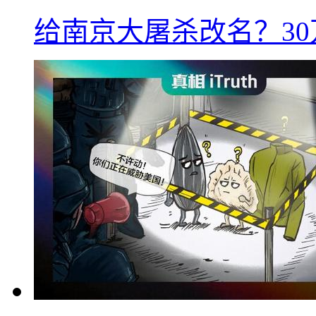
给南京大屠杀改名？3