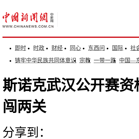
即时
时政
财经
同心
东西问
国际
社
铸牢中华民族共同体意识
宗教
一带一路
中国—
斯诺克武汉公开赛资
闯两关
分享到：