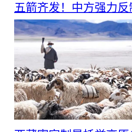
五箭齐发！中方强力反