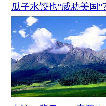
瓜子水饺也“威胁美国”