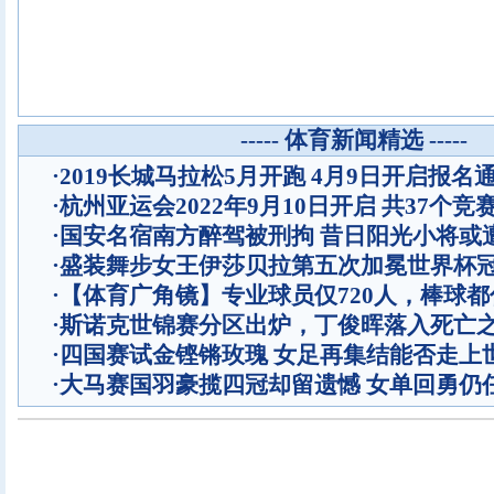
----- 体育新闻精选 -----
·
2019长城马拉松5月开跑 4月9日开启报名
·
杭州亚运会2022年9月10日开启 共37个竞
·
国安名宿南方醉驾被刑拘 昔日阳光小将或
·
盛装舞步女王伊莎贝拉第五次加冕世界杯
·
【体育广角镜】专业球员仅720人，棒球
·
斯诺克世锦赛分区出炉，丁俊晖落入死亡
·
四国赛试金铿锵玫瑰 女足再集结能否走上
·
大马赛国羽豪揽四冠却留遗憾 女单回勇仍