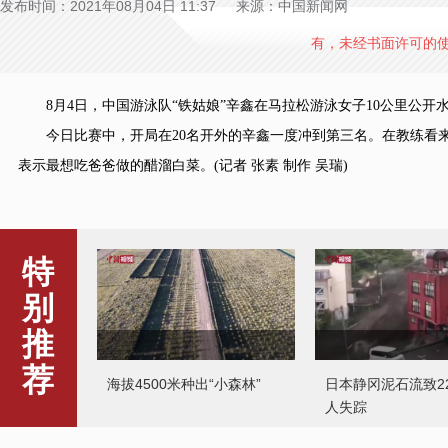
发布时间：2021年08月04日 11:37 来源：中国新闻网
有，未经书面许可的
8月4日，中国游泳队“铁姑娘”辛鑫在马拉松游泳女子10公里公开
今日比赛中，开局在20名开外的辛鑫一度冲到第三名。在教练看来
表示最想吃爸爸做的醋溜白菜。(记者 张素 制作 吴瑞)
特
别
推
荐
海拔4500米种出“小森林”
日本静冈泥石流致2
人失踪