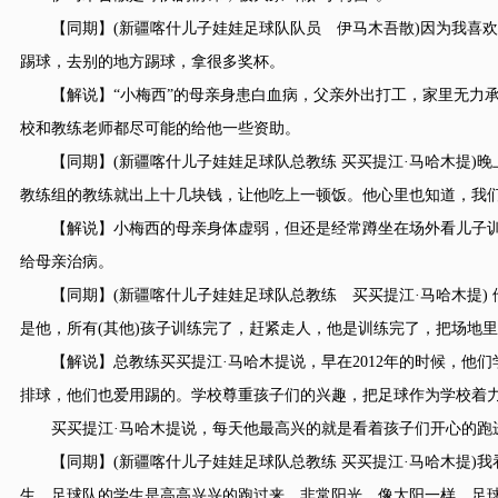
【同期】(新疆喀什儿子娃娃足球队队员 伊马木吾散)因为我喜欢过
踢球，去别的地方踢球，拿很多奖杯。
【解说】“小梅西”的母亲身患白血病，父亲外出打工，家里无力承担
校和教练老师都尽可能的给他一些资助。
【同期】(新疆喀什儿子娃娃足球队总教练 买买提江·马哈木提)晚上
教练组的教练就出上十几块钱，让他吃上一顿饭。他心里也知道，我
【解说】小梅西的母亲身体虚弱，但还是经常蹲坐在场外看儿子训练
给母亲治病。
【同期】(新疆喀什儿子娃娃足球队总教练 买买提江·马哈木提) 
是他，所有(其他)孩子训练完了，赶紧走人，他是训练完了，把场地
【解说】总教练买买提江·马哈木提说，早在2012年的时候，他们
排球，他们也爱用踢的。学校尊重孩子们的兴趣，把足球作为学校着力
买买提江·马哈木提说，每天他最高兴的就是看着孩子们开心的跑
【同期】(新疆喀什儿子娃娃足球队总教练 买买提江·马哈木提)我
生，足球队的学生是高高兴兴的跑过来。非常阳光，像太阳一样，足