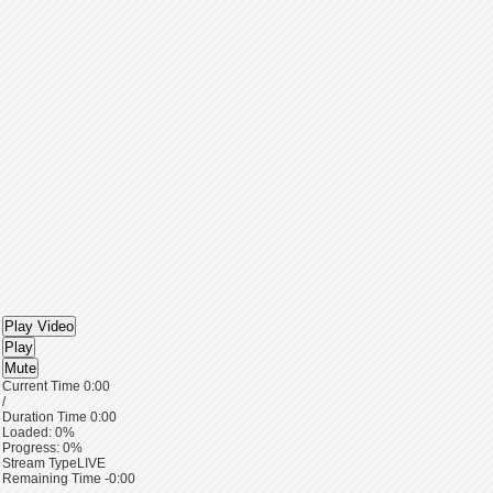
Play Video
Play
Mute
Current Time
0:00
/
Duration Time
0:00
Loaded
: 0%
Progress
: 0%
Stream Type
LIVE
Remaining Time
-0:00