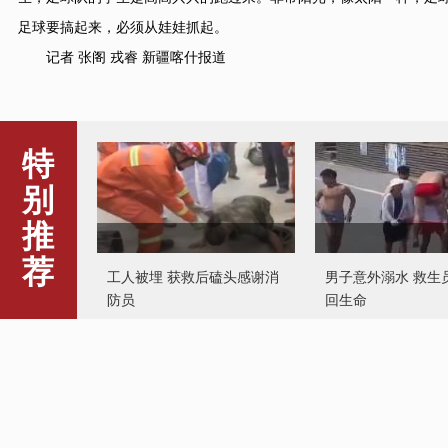
足球要搞起来，必须从娃娃抓起。
记者 张阁 戎睿 新疆喀什报道
特
别
推
荐
工人被埋 获救后磕头感谢消
男子意外溺水 救生
防员
回生命