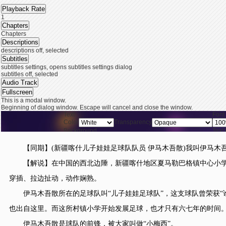
Playback Rate
1
Chapters
Chapters
Descriptions
descriptions off
, selected
Subtitles
subtitles settings
, opens subtitles settings dialog
subtitles off
, selected
Audio Track
Fullscreen
This is a modal window.
Beginning of dialog window. Escape will cancel and close the window.
Text
Font
Color
Transparency
Background
Text
Color
Transparency
Window
Font
【同期】(新疆喀什儿子娃娃足球队队员 伊马木吾散)我叫伊马木
Color
Transparency
End of dialog window.
【解说】在中国的西北边陲，新疆喀什地区夏马勒巴格镇中心小学
This is a modal window. This modal can be closed by pressing the Escape key or ac
穿插、拉边扯动，动作娴熟。
伊马木吾散所在的足球队叫“儿子娃娃足球队”，这支球队曾荣获“谁是
也出自这里。而这所村镇小学开始发展足球，也才只有六七年的时间
伊马木吾散是球队的前锋，被大家叫做“小梅西”。