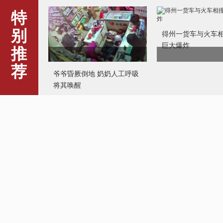
特
别
得州一货车与火车
巨大爆炸
推
荐
爷爷昏厥倒地 奶奶人工呼吸
将其唤醒
哈尔滨影院复工营业首日 一
美国警方“锁喉”13
票难求
年引公愤