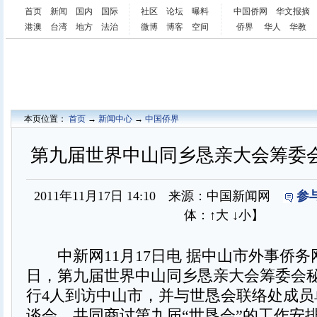
首页
新闻
国内
国际
社区
论坛
曝料
中国侨网
华文报摘
港澳
台湾
地方
法治
微博
博客
空间
侨界
华人
华教
本页位置：
首页
→
新闻中心
→
中国侨界
第九届世界中山同乡恳亲大会筹委
2011年11月17日 14:10 来源：中国新闻网
参
体：
↑大
↓小
】
中新网11月17日电 据中山市外事侨务网
日，第九届世界中山同乡恳亲大会筹委会
行4人到访中山市，并与世恳会联络处成员
谈会，共同商讨第九届“世恳会”的工作安