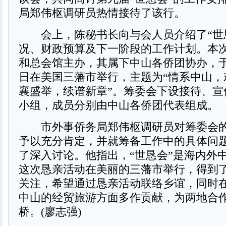
局郑伟枢调研员热情接待了该行。
会上，陈秘书长向与会人员介绍了“世
况、财政预算及下一阶段的工作计划。本
和总会馆主办，其属下中山各侨团协办，于明年
日在美国三藩市举行，主题为“情系中山，
襄盛举，续谱新章”。筹委会下设接待、宣
小组，成员分别由中山各侨团代表组成。
市外事侨务局郑伟枢调研员对筹委会的
予以充分肯定，并就筹备工作中的具体问
了深入讨论。他指出，“世恳会”是海内外
这次恳亲活动在美丽的三藩市举行，得到
关注，希望通过恳亲活动联络乡谊，同时
中山的经贸旅游方面多作贡献，为两地合
桥。(廖志强)