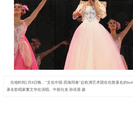
当地时间2月8日晚，“文化中国·四海同春”赴欧洲艺术团在伦敦著名的Ind
著名歌唱家董文华在演唱。中新社发 孙语晨 摄