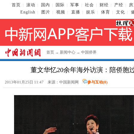
首页
滚动
国内
国际
军事
社会
财经
产经
房
|
|
|
|
|
|
|
|
English
图片
视频
直播
娱乐
体育
文化
|
|
|
|
|
|
|
首页
→
新闻中心
→
中国侨界
董文华忆20余年海外访演：陪侨胞
2013年01月25日 11:47 来源：
中国新闻网
参与互动(
0
)