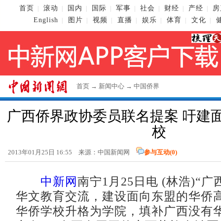
首页
滚动
国内
国际
军事
社会
财经
产经
房
|
|
|
|
|
|
|
|
English
图片
视频
直播
娱乐
体育
文化
|
|
|
|
|
|
|
首页
→
新闻中心
→
中国侨界
广西侨界政协委员联名提案 吁建
校
2013年01月25日 16:55 来源：
中国新闻网
参与互动(
0
)
中新网
南宁1月25日电 (林浩)“
华文教育交流，建设面向东盟的华侨高
华侨学校升格为学院，填补广西没有