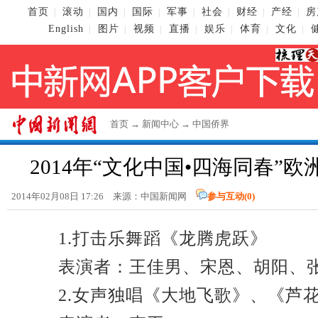
首页
滚动
国内
国际
军事
社会
财经
产经
房
|
|
|
|
|
|
|
|
English
图片
视频
直播
娱乐
体育
文化
|
|
|
|
|
|
|
首页
→
新闻中心
→
中国侨界
2014年“文化中国•四海同春”
2014年02月08日 17:26 来源：
中国新闻网
参与互动(
0
)
1.打击乐舞蹈《龙腾虎跃》
表演者：王佳男、宋恩、胡阳、
2.女声独唱《大地飞歌》、《芦