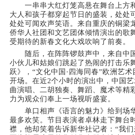
一串串大红灯笼高悬在舞台上方和
大人和孩子都穿起节日的盛装，处处
处处可闻欢声笑语。来自重庆的铜梁
侨华人社团和文艺团体倾情演出的歌
受期待的新春文化大戏吹响了前奏。
随后，在阵阵锣鼓声中，来自中国
小伙儿和姑娘们跳起了热闹的打击乐
跃》，“文化中国·四海同春”欧洲艺
开场。在近2个小时的演出中，中国
曲演唱、二胡独奏、舞蹈、魔术等精
力为观众们奉上一场视听盛宴。
单口相声《语言的魅力》给到场华
最多欢笑。节目表演者卓林走下舞台
襟，他却笑着告诉新华社记者：“我们