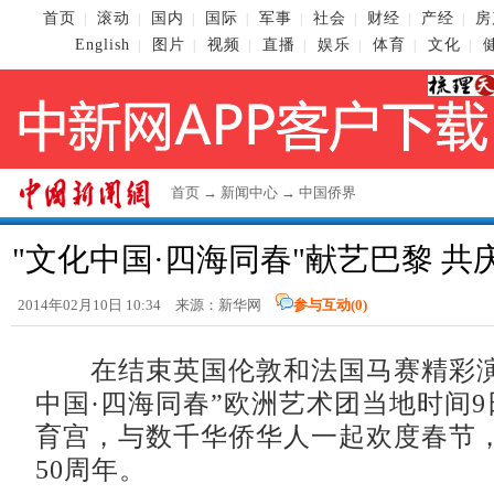
首页
滚动
国内
国际
军事
社会
财经
产经
房
|
|
|
|
|
|
|
|
English
图片
视频
直播
娱乐
体育
文化
|
|
|
|
|
|
|
首页
→
新闻中心
→
中国侨界
"文化中国·四海同春"献艺巴黎 共
2014年02月10日 10:34 来源：新华网
参与互动(
0
)
在结束英国伦敦和法国马赛精彩演
中国·四海同春”欧洲艺术团当地时间
育宫，与数千华侨华人一起欢度春节
50周年。