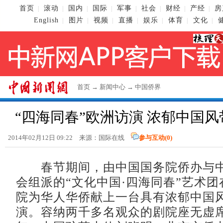
首页
滚动
国内
国际
军事
社会
财经
产经
房
|
|
|
|
|
|
|
|
English
图片
视频
直播
娱乐
体育
文化
|
|
|
|
|
|
|
首页
→
新闻中心
→
中国侨界
“四海同春”欧洲访演 浓郁中国
2014年02月12日 09:22 来源：国际在线
参与互动(
0
)
春节期间，由中国国务院侨办与中
会组派的“文化中国·四海同春”艺术
院为华人华侨献上一台具有浓郁中国
演。容纳两千多名观众的剧院座无虚