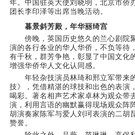
年。中国驻英大使刘晓明，北京市侨
团长李印泽等出席当晚活动。
暮景斜芳殿，年华丽绮宫
傍晚，英国历史悠久的兰心剧院聚
演的各行各业的华人华侨，不负等待
有千秋，群芳争艳，彰显了中国文化
增强华侨华人文化认同感。
年轻杂技演员林琦和邢立军带来的
技》，凭借精湛的球技和出色的表演
喝彩。著名相声艺术家卓林为观众带
演，利用言语的幽默赢得现场观众阵
胡演奏家陈军与爱人刘珂表演的二胡
赞誉。