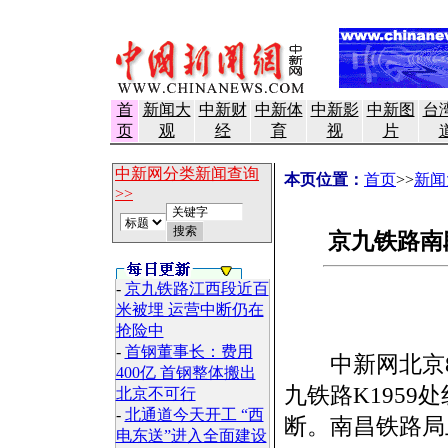
首
新闻大
中新财
中新体
中新影
中新图
台
页
观
经
育
视
片
中新网分类新闻查询
本页位置：
首页
>>
新闻
>>
京九铁路南
-
京九铁路江西段近百
米被埋 运营中断仍在
抢险中
-
首钢董事长：费用
中新网北京8
400亿 首钢整体搬出
九铁路K195
北京不可行
-
北通道今天开工 “西
断。南昌铁路局
电东送”进入全面建设