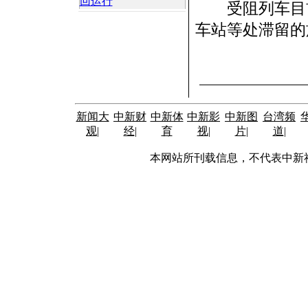
回运行
受阻列车目前
车站等处滞留的
新闻大
中新财
中新体
中新影
中新图
台湾频
观
|
经
|
育
视
|
片
|
道
|
本网站所刊载信息，不代表中新