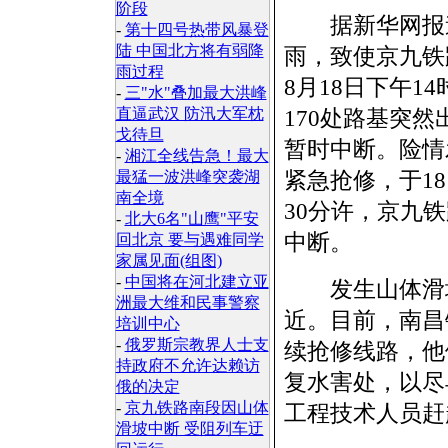
阶段
据新华网报道
-
第十四号热带风暴登
陆 中国北方将有弱降
雨，致使京九铁
雨过程
8月18日下午14
-
三"水"叠加最大洪峰
直逼武汉 防汛大军枕
170处路基突
戈待旦
暂时中断。险情
-
湘江全线告急！最大
紧急抢修，于18
最猛一波洪峰突袭湖
南全境
30分许，京九铁
-
北大6名"山鹰"平安
中断。
回北京 要与遇难同学
家属见面(组图)
-
中国将在河北建立亚
发生山体滑坡
洲最大维和民事警察
近。目前，南昌
培训中心
-
俄罗斯宗教界人士支
续抢修线路，他
持政府不允许达赖访
复水害处，以尽
俄的决定
-
京九铁路南段因山体
工程技术人员赶
滑坡中断 受阻列车迂