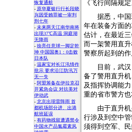
《飞行间隔规定
恢复通航
-
原华夏银行行长段晓
兴因受贿罪被一审判
据悉，中国现
刑七年
年在装备方面的
-
未来两天江南华南将
出现37℃高温 洞庭湖
估计，在最近三
无降雨
而一架警用直升
-
徐亮任意球一脚定乾
警察所起到的
坤 中国国奥1：0击败
日本队
-
温家宝对长江汛情作
目前，武汉、
批示 要求沿江防汛万
备了警用直升机
无一失
-
阿盟筹备在伊拉克召
及指挥协调能力
开紧急会议 对抗美对
重的省市警方也
伊动武
-
北京出现雷阵雨 首
由于直升机是
都机场部分进、出港
航班延误
行涉及到空中管
-
有药物残留遭遇禁令
须得到空军、民
中国水产品氯霉素风