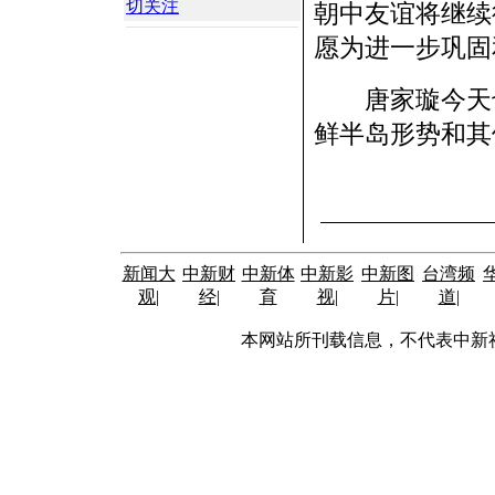
切关注
朝中友谊将继续
愿为进一步巩固
唐家璇今天也
鲜半岛形势和其
新闻大
中新财
中新体
中新影
中新图
台湾频
观
|
经
|
育
视
|
片
|
道
|
本网站所刊载信息，不代表中新