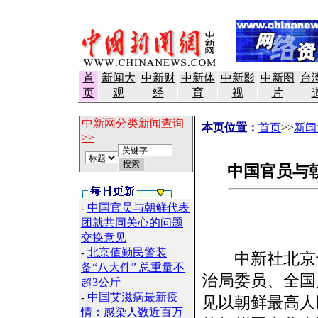
首
新闻大
中新财
中新体
中新影
中新图
台
页
观
经
育
视
片
中新网分类新闻查询
本页位置：
首页
>>
新闻
>>
中国官员与
-
中国官员与朝鲜代表
团就共同关心的问题
交换意见
-
北京值勤民警装
中新社北京十月
备“八大件” 总重量不
治局委员、全国
超3公斤
-
中国艾滋病最新疫
见以朝鲜最高人
情：感染人数近百万