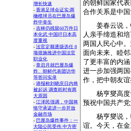
的朝鲜国家代表
增长快速
-
香港足球会证实:两
合作关系是中国
橄榄球员在巴厘岛爆
炸中丧生
姜春云说，中
-
吉林仍残留60万件日
人亲手缔造和培
本化武 中国吁日本高
度重视
两国人民心中。
-
法官定额逐级选任 8
面向未来、睦邻
项措施推进中国法官
职业化
了更丰富的内涵
-
章启月就巴厘岛爆
进一步加强两国
炸、朝鲜代表团访华
等答问实录
作，把中朝友谊
-
港报称刘晓庆日内将
被起诉 调查耗时有两
杨亨燮高度评
大原因
预祝中国共产党
-
江泽民强调，中国将
恪守承诺进一步开放
金融市场
杨亨燮说，朝
-
巴厘岛爆炸事件：一
谊。今天，在金
大陆公民受伤 中方密