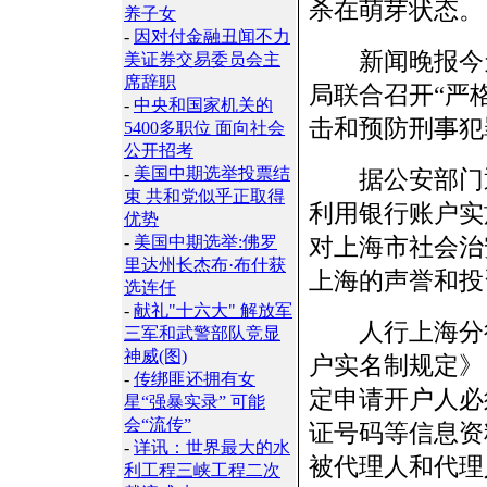
杀在萌芽状态。
养子女
-
因对付金融丑闻不力
新闻晚报今天
美证券交易委员会主
席辞职
局联合召开“严
-
中央和国家机关的
击和预防刑事犯
5400多职位 面向社会
公开招考
-
美国中期选举投票结
据公安部门通
束 共和党似乎正取得
利用银行账户实
优势
-
美国中期选举:佛罗
对上海市社会治
里达州长杰布·布什获
上海的声誉和投
选连任
-
献礼"十六大" 解放军
人行上海分行
三军和武警部队竞显
神威(图)
户实名制规定》
-
传绑匪还拥有女
定申请开户人必
星“强暴实录” 可能
会“流传”
证号码等信息资
-
详讯：世界最大的水
被代理人和代理
利工程三峡工程二次