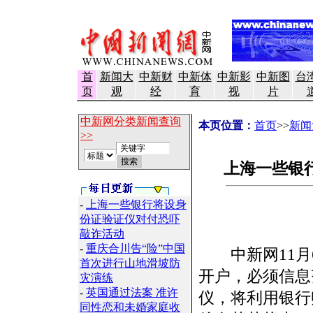
首
新闻大
中新财
中新体
中新影
中新图
台
页
观
经
育
视
片
中新网分类新闻查询
本页位置：
首页
>>
新闻
>>
上海一些银
-
上海一些银行将设身
份证验证仪对付恐吓
敲诈活动
-
重庆合川告“险”中国
中新网11月
首次进行山地滑坡防
开户，必须信息
灾演练
-
英国通过法案 准许
仪，将利用银行
同性恋和未婚家庭收