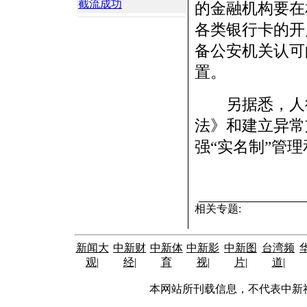
截流成功
的金融机构要在
各类银行卡的开
备公安机关认可
置。
另据悉，人行
法》和建立异常
强“实名制”管理
相关专题:
新闻大
中新财
中新体
中新影
中新图
台湾频
观
|
经
|
育
视
|
片
|
道
|
本网站所刊载信息，不代表中新