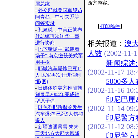
西方游客。
届总统
-
外交部就美国军舰访
问青岛、中朝关系等
问答实录
【
打印稿件
】
-
孔泉说，中美正就布
什总统再次访华一事
相关报道：
澳
进行协商
-
地下赌场主"武装看
人数
(2002-11-1
场子" 南京缴获美式军
新闻综述
用手枪
-
耶城汽车爆炸已死11
(2002-11-17 18:
人 以军再次开进伯利
5000
恒(图)
-
日媒体称美方推测朝
(2002-11-16 10:
鲜最早2004年完成铀
印尼巴厘
型原子弹
(2002-11-14 09:
-
以色列耶路撒冷发生
汽车爆炸 已死9人伤40
印尼警方
多人
(2002-11-12 08:
-
新疆遭遇暴雪 未来
三天北方大部大风降
印尼警方