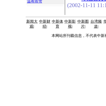
温有雨雪
(2002-11-11 11:
新闻大
中新财
中新体
中新影
中新图
台湾频
观
|
经
|
育
视
|
片
|
道
|
本网站所刊载信息，不代表中新