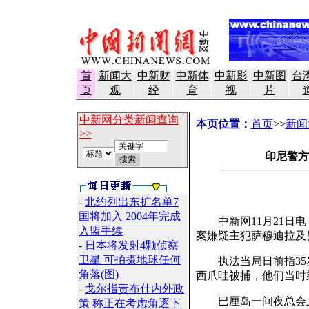
首
新闻大
中新财
中新体
中新影
中新图
台
页
观
经
育
视
片
中新网分类新闻查询
本页位置：
首页
>>
新闻
>>
印尼警方
-
北约列出东扩名单7
国将加入 2004年完成
中新网11月21日电
入盟手续
案嫌疑主犯萨穆迪拉及
-
日本将发射4颗侦察
卫星 可拍摄地球任何
执法当局日前指35
角落(图)
西爪哇被捕，他们当时
-
戈尔指责布什内外政
巴厘岛一间夜总会上月
策 称正在考虑角逐下