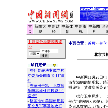
首
新闻大
中新财
中新体
中新影
中新图
台
页
观
经
育
视
片
中新网分类新闻查询
本页位置：
首页
>>
新闻
>>
北京共检
-
布什签署法案成立独
立委员会调查“9·11”事
中新网11月28日电
件
市艾滋病病情现状。统
-
专家报告称，北京房
播途径，艾滋病感染者年
价畸高成外商投资“拦
路虎”
据市卫生局统计，198
-
德国准许美国使用其
例(艾滋病病人96例)。
领空及军事基地攻打
染者总数的22.27%；外