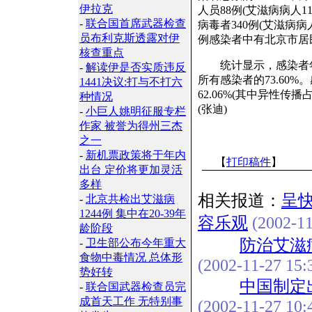
伊拉克
人员88例(艾滋病病人11
-
联合国首席武器检查
病毒者340例(艾滋病病人
员布利克斯透露对伊
例感染者中有北京市居民
核查重点
统计显示，感染者年龄范
-
解读伊是否实质违反
所有感染者的73.60
1441决议:打与不打六
62.06%(其中异性传播占
种情况
(张迪)
-
小巨人姚明征服专栏
作家 被誉为得州三杰
之一
-
新机票政策将于年内
【
打印稿件
】
出台 定价将更加灵活
多样
相关报道：
呈
-
北京共检出艾滋病
1244例 集中在20-39年
容乐观
(2002-11
龄阶段
防治艾滋
-
卫生部公布今年重大
食物中毒情况 总体形
(2002-11-27 15:
势好转
中国制定
-
联合国武器检查员完
成首天工作 无特别事
(2002-11-27 10: