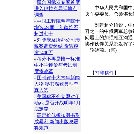
-
联合国武器专家首度
中华人民共和国中央
进入伊拉克导弹地点
央军委委员、总参谋长
调查
-
中国工程院明年院士
刘建超介绍说，中俄
增选:名额、年龄均不
容之一的中俄两军总参
超过七十
问题上的加强相互沟通
-
刘晓庆及所办公司涉
协作伙伴关系都发挥了
税案调查终结 偷逃税
一轮磋商。(完)
逾1400万
-
考分不再是惟一标准
中小学评价与考试制
度将改革
【
打印稿件
】
-
团刊评十大青年新闻
人物 秘书腐败典型李
真入选
-
美国称不会立即对伊
动武 是否开战明年1月
底定夺
-
高定价低折扣图书形
成暴利 新闻出版总署
将规范