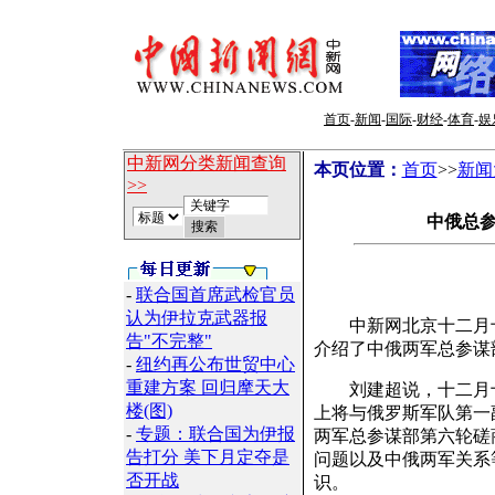
首页
-
新闻
-
国际
-
财经
-
体育
-
娱
中新网分类新闻查询
本页位置：
首页
>>
新闻
>>
中俄总
-
联合国首席武检官员
认为伊拉克武器报
中新网北京十二月十
告"不完整"
介绍了中俄两军总参谋
-
纽约再公布世贸中心
重建方案 回归摩天大
刘建超说，十二月十
楼(图)
上将与俄罗斯军队第一
-
专题：联合国为伊报
两军总参谋部第六轮磋
告打分 美下月定夺是
问题以及中俄两军关系
否开战
识。