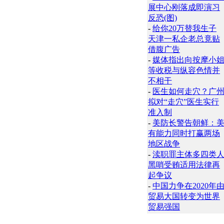
展中心刚落成即演习
反恐(图)
-
给你20万替我生子
天津一私企老总竟贴
借腹广告
-
媒体指出向按摩小
等收税与纵容色情并
不相干
-
医生如何走穴？广
拟对“走穴”医生实行
准入制
-
美防长警告朝鲜：
有能力同时打赢两场
地区战争
-
渎职罪主体多四类
黑哨受贿适用法律再
起争议
-
中国力争在2020年
贸易大国转变为世界
贸易强国