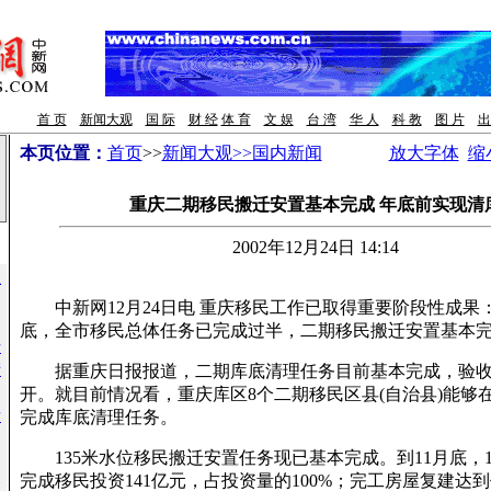
首 页
新闻大观
国 际
财 经
体 育
文 娱
台 湾
华 人
科 教
图 片
出
本页位置：
首页
>>
新闻大观>>国内新闻
放大字体
缩
重庆二期移民搬迁安置基本完成 年底前实现清
2002年12月24日 14:14
识
中新网12月24日电 重庆移民工作已取得重要阶段性成果：
底，全市移民总体任务已完成过半，二期移民搬迁安置基本
号
措
据重庆日报报道，二期库底清理任务目前基本完成，验收
开。就目前情况看，重庆库区8个二期移民区县(自治县)能够在
者
完成库底清理任务。
135米水位移民搬迁安置任务现已基本完成。到11月底，1
完成移民投资141亿元，占投资量的100%；完工房屋复建达到
会