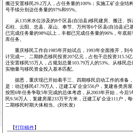
搬迁安置移民29.2万人，占任务量的100%；实施工矿企业结
号手续分别达任务量的97%和95%。
从135米水位涉及的8个区县(自治县)移民建房、搬迁、拆
石柱、云阳、忠县、巫山、奉节、万州等6个区县(自治县)已
已完成任务量的98%以上，丰都已完成任务量的96%，年底
姐
库任务。
重庆移民工作自1985年开始试点，1993年全面推开，到今
州
计完成一、二期静态移民投资207亿元，占包干总投资315.5亿元
迁安置移民55万人，占规划总量103.79万人的53%。从移民
实物量与移民资金投入基本匹配。
美
据悉，重庆现已开始着手三、四期移民启动工作的准备，
是：动迁移民47.79万人，迁建工矿企业556户，复建各类房屋
人
按照6年任务争取5年完成的总体考虑，从2003年开始，今后
民9.56万人，复建房屋233万平方米，迁建工矿企业111户，
二期移民时期大体相当。(刘长发)
由
【
打印稿件
】