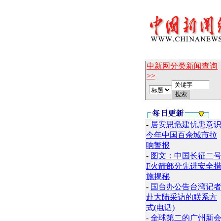
中新网分类新闻查询
>>
-
居安思危建忧患意
今年中国百余城市拉
响警报
-
图文：中国长征二
F火箭部分先进安全
施揭秘
-
国台办公告台湾记
赴大陆采访的联系方
式(电话)
-
全球第二的广州新