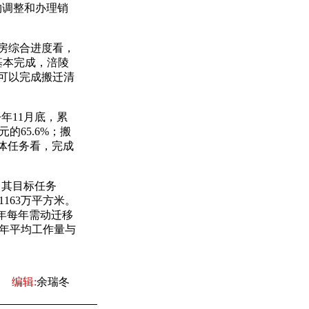
构调整和办理销
房综合进度看，
基本完成，涪陵
前可以完成搬迁清
年11月底，累
的65.6%；搬
总体任务看，完成
其目标任务
1163万平方米。
5年每年需动迁移
每年平均工作量与
编辑:
余瑞冬