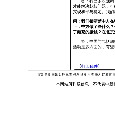
答：我已多次强调，
才能解决朝核问题，打
实现和平与稳定。我们
问：我们都清楚中方在
上，中方做了些什么？
了频繁的接触？在北京
答：中国与包括朝鲜
活动是多方面的，有些
【
打印稿件
】
首页
-
新闻
-
国际
-
财经
-
体育
-
娱乐
-
港澳
-
台湾
-
华人
-
IT
-
教育
-
本网站所刊载信息，不代表中新