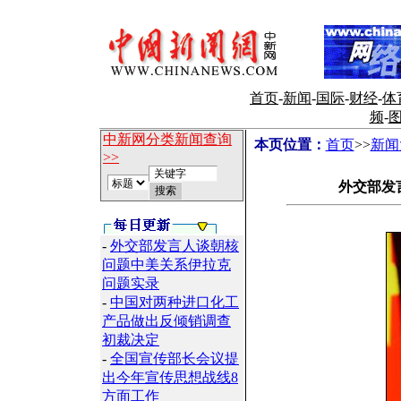
首页
-
新闻
-
国际
-
财经
-
体
频
-
中新网分类新闻查询
本页位置：
首页
>>
新闻
>>
外交部发
-
外交部发言人谈朝核
问题中美关系伊拉克
问题实录
-
中国对两种进口化工
产品做出反倾销调查
初裁决定
-
全国宣传部长会议提
出今年宣传思想战线8
方面工作