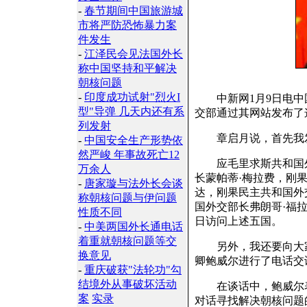
-
春节期间中国旅游城
市将严防恐怖暴力案
件发生
-
江泽民会见法国外长
称中国坚持和平解决
朝核问题
-
印度成功试射"烈火I
中新网1月9日电中
型"导弹 几天内还有系
交部通过其网站发布了
列发射
章启月说，首先我发
-
中国安全生产形势依
然严峻 年事故死亡12
应毛里求斯共和国外
万余人
长蒙帕蒂·梅拉费，刚
-
唐家璇与法外长会谈
达，刚果民主共和国外
称朝核问题与伊问题
国外交部长弗朗哥·福拉
性质不同
日访问上述五国。
-
中美两国外长通电话
着重就朝核问题等交
另外，我还要向大家
换意见
卿鲍威尔进行了电话交
-
重庆破获"法轮功"勾
结境外从事破坏活动
在谈话中，鲍威尔表
案
实录
对话寻找解决朝核问题