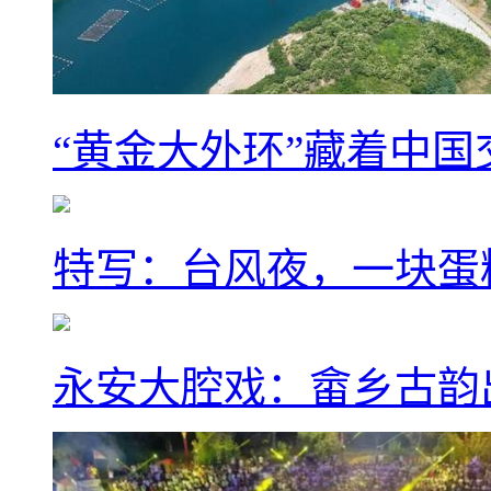
“黄金大外环”藏着中
特写：台风夜，一块蛋
永安大腔戏：畲乡古韵