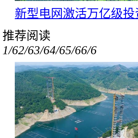
新型电网激活万亿级投
推荐阅读
1/6
2/6
3/6
4/6
5/6
6/6