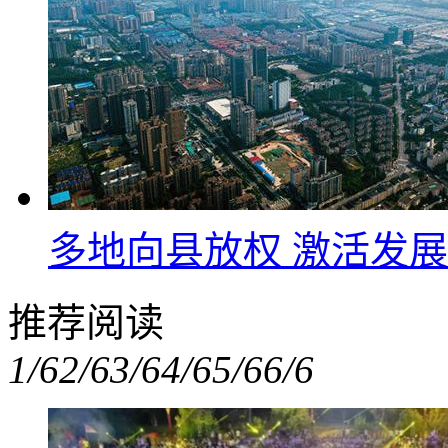
多地向县放权 激活发
推荐阅读
1/6
2/6
3/6
4/6
5/6
6/6