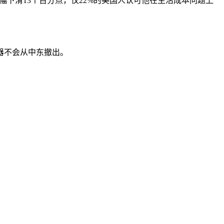
幅下滑13个百分点，仅22%的美国人认可他在生活成本问题上
器不会从中东撤出。