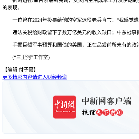
据路透社/益普索最新民调，受美国生活成本上升及伊朗局势的影
的表现。
一位曾在2024年投票给他的空军退役老兵直言：“我感觉遭
违法关税给财政留下了数万亿美元的收入缺口；中东战事把
手握巨额军事预算和国债的美国，正在品尝前所未有的政
(“三里河”工作室)
【编辑:付子豪】
更多精彩内容请进入财经频道