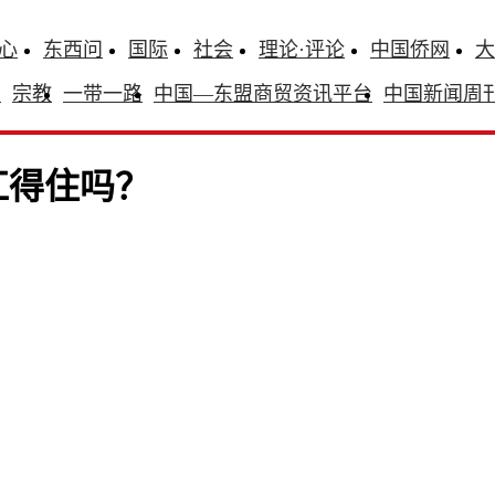
心
东西问
国际
社会
理论·评论
中国侨网
大
识
宗教
一带一路
中国—东盟商贸资讯平台
中国新闻周
扛得住吗？