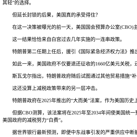
其轻”的选择。
但延长封锁的后果，美国真的承受得住？
在这一决策被曝光的前一天，美国国会预算办公室(CBO)主
这一结果恰恰来自白宫过去几年实施的一连串政策。
特朗普第二任期上任后，援引《国际紧急经济权力法》推出
如此一来，美国政府不仅要退还征收的1660亿美元关税，
斯瓦戈尔指出，特朗普政府随后试图通过其他贸易措施“补窟窿
这还没算上减税政策带来的另一层冲击。
特朗普政府在2025年推出的“大而美”法案，作为美国历史
但据CBO测算，该法案将在2025年至2034年间使美国统
美国政府的减税努力“白费”。
据世界银行最新预测，即便中东战事引发的严重供应中断能在5