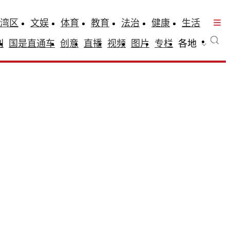
湾区
文娱
体育
教育
法治
健康
生活
刊
国是直通车
创意
直播
视频
图片
专栏
各地