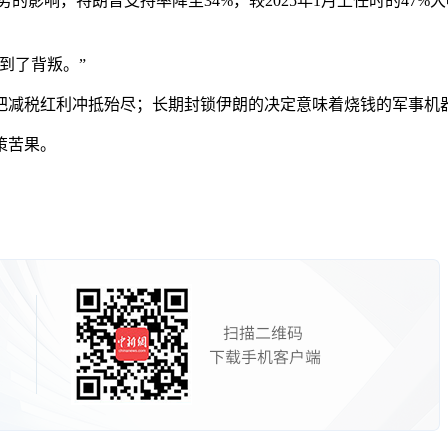
响，特朗普支持率降至34%，较2025年1月上任时的47%大
到了背叛。”
减税红利冲抵殆尽；长期封锁伊朗的决定意味着烧钱的军事机
策苦果。