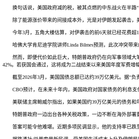
换句话说，美国政府减的税，被其点燃的中东战火在半路“
除了能源涨价带来的间接成本外，光是对伊朗发起袭击，
今年3月，五角大楼估算，对伊袭击的前6天就已经花费超11
哈佛大学肯尼迪学院讲师Linda Bilmes预测，此次冲突
然而，即便代价如此巨大，特朗普政府仍在向军事领域大笔投钱，
42%。若获国会通过，这将成为二战结束以来美国年度军费增
截至2026年3月，美国国债总额已达约39万亿美元。据“负
CBO预计，在未来十年内，美国政府对国家债务的利息支付预计
美联储主席鲍威尔指出，如果美国约39万亿美元的债务和年
特朗普政府一边出台各种关税政策，一边不断在海外部署重
答案可能令他难堪。近期多项民调显示，他的支持率已跌至