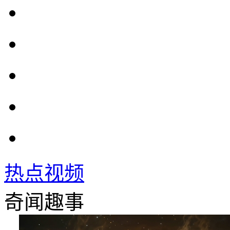
热点视频
奇闻趣事