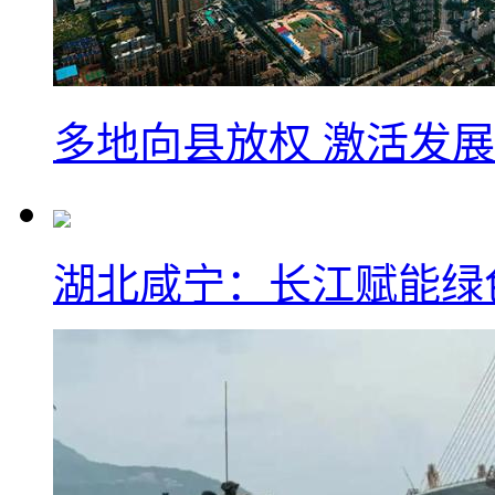
多地向县放权 激活发
湖北咸宁：长江赋能绿