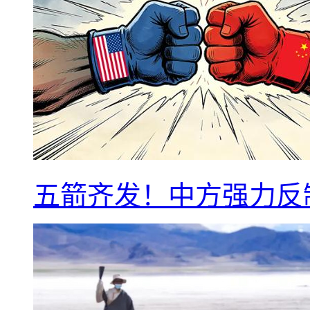
五箭齐发！中方强力反