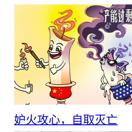
妒火攻心，自取灭亡