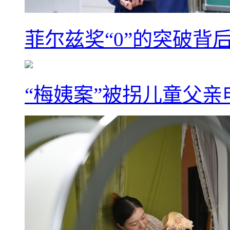
菲尔兹奖“0”的突破背
“梅姨案”被拐儿童父