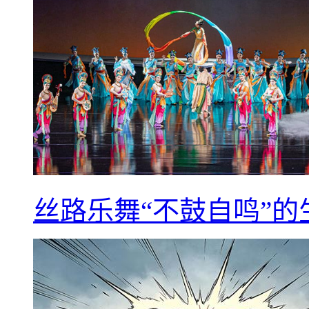
丝路乐舞“不鼓自鸣”