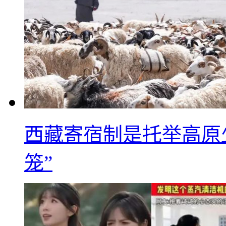
西藏寄宿制是托举高原
笼”