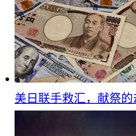
美日联手救汇，献祭的