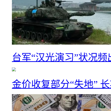
台军“汉光演习”状况频
金价收复部分“失地” 