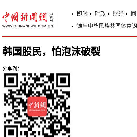
即时
时政
财经
同
铸牢中华民族共同体意
韩国股民，怕泡沫破裂
分享到：