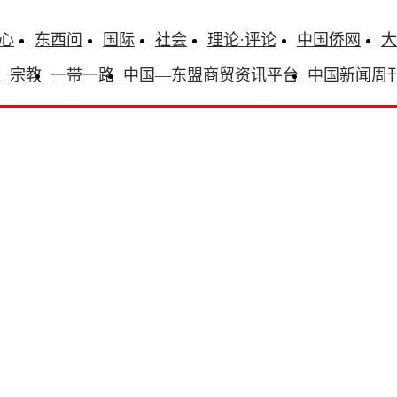
心
东西问
国际
社会
理论·评论
中国侨网
大
识
宗教
一带一路
中国—东盟商贸资讯平台
中国新闻周