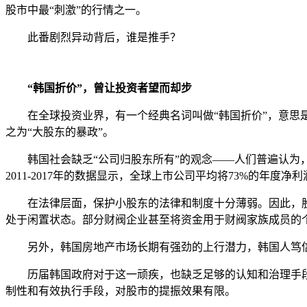
股市中最“刺激”的行情之一。
此番剧烈异动背后，谁是推手？
“韩国折价”，曾让投资者望而却步
在全球投资业界，有一个经典名词叫做“韩国折价”，意思是
之为“大股东的暴政”。
韩国社会缺乏“公司归股东所有”的观念——人们普遍认为，
2011-2017年的数据显示，全球上市公司平均将73%的年度
在法律层面，保护小股东的法律和制度十分薄弱。因此，股
处于闲置状态。部分财阀企业甚至将资金用于财阀家族成员的
另外，韩国房地产市场长期有强劲的上行潜力，韩国人笃信“
历届韩国政府对于这一顽疾，也缺乏足够的认知和治理手段。如
制性和有效执行手段，对股市的提振效果有限。