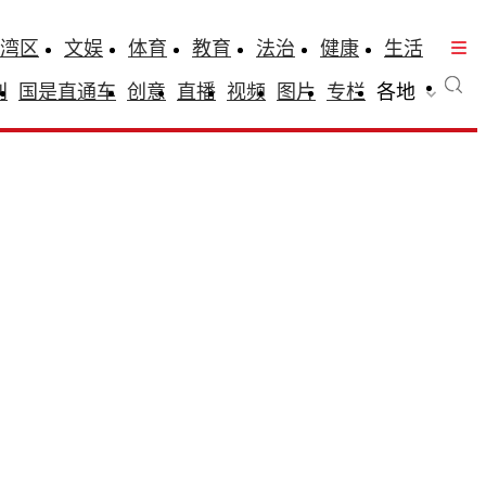
湾区
文娱
体育
教育
法治
健康
生活
刊
国是直通车
创意
直播
视频
图片
专栏
各地