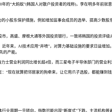
的“大蚂蚁”(韩国人对散户投资者的戏称)，李在明多年前就意
的小股东保护措施，例如增加监事会成员的选举、提高少数股
，高盛、摩根大通等外国投资银行，一致将韩国的投资评级从“
年来，AI技术应用“井喷”，对算力基础设施的要求日益增加。
先的产能。
海力士营业利润同比增长超4倍，而三星电子半导体部门的营业利
“现在就算把邻居家的狗牵来，让它用爪子选股，都能赚到钱
周期一旦转向，指数可能出现“断崖式”下跌。主流机构普遍预计