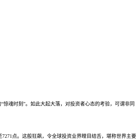
制的“惊魂时刻”。如此大起大落，对投资者心态的考验，可谓非同
至7271点。这般狂飙，令全球投资业界瞠目结舌，堪称世界主要