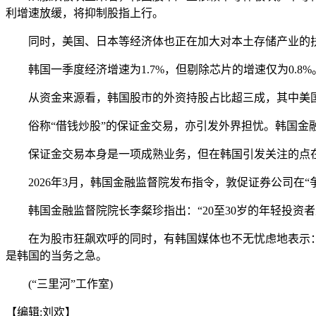
利增速放缓，将抑制股指上行。
同时，美国、日本等经济体也正在加大对本土存储产业的扶
韩国一季度经济增速为1.7%，但剔除芯片的增速仅为0.8
从资金来源看，韩国股市的外资持股占比超三成，其中美国资
俗称“借钱炒股”的保证金交易，亦引发外界担忧。韩国金融投资
保证金交易本身是一项成熟业务，但在韩国引发关注的点在
2026年3月，韩国金融监督院发布指令，敦促证券公司在“
韩国金融监督院院长李粲珍指出：“20至30岁的年轻投资者
在为股市狂飙欢呼的同时，有韩国媒体也不无忧虑地表示：
是韩国的当务之急。
(“三里河”工作室)
【编辑:刘欢】