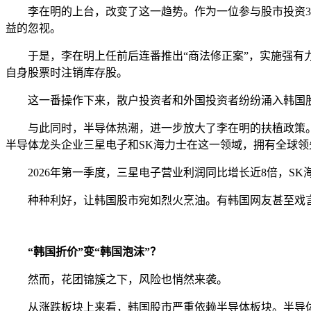
李在明的上台，改变了这一趋势。作为一位参与股市投资30年
益的忽视。
于是，李在明上任前后连番推出“商法修正案”，实施强有力
自身股票时注销库存股。
这一番操作下来，散户投资者和外国投资者纷纷涌入韩国股市
与此同时，半导体热潮，进一步放大了李在明的扶植政策。近
半导体龙头企业三星电子和SK海力士在这一领域，拥有全球领
2026年第一季度，三星电子营业利润同比增长近8倍，SK
种种利好，让韩国股市宛如烈火烹油。有韩国网友甚至戏言：
“韩国折价”变“韩国泡沫”？
然而，花团锦簇之下，风险也悄然来袭。
从涨跌板块上来看，韩国股市严重依赖半导体板块。半导体行业