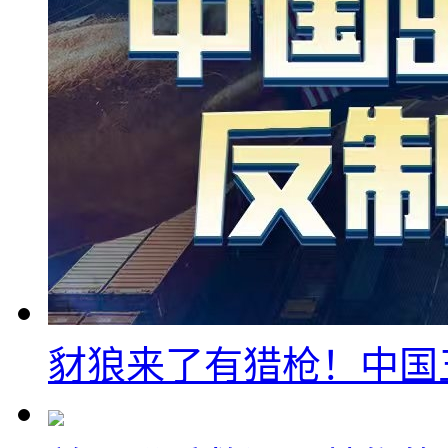
豺狼来了有猎枪！中国