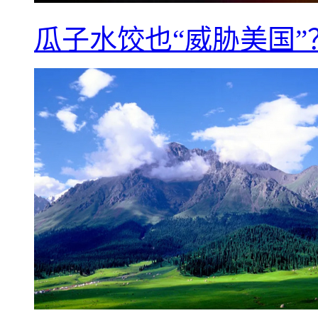
瓜子水饺也“威胁美国”