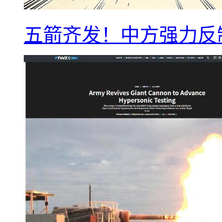
五箭齐发！中方强力反