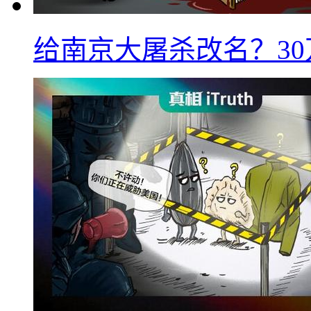
给南京大屠杀改名？3