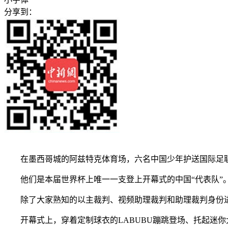
分享到：
在墨西哥城的阿兹特克体育场，六名中国少年护送国际足联会
他们是本届世界杯上唯一一支登上开幕式的中国“代表队”。
除了大家熟知的以主裁判、视频助理裁判和助理裁判身份进
开幕式上，穿着定制球衣的LABUBU蹦跳登场、托起迷你