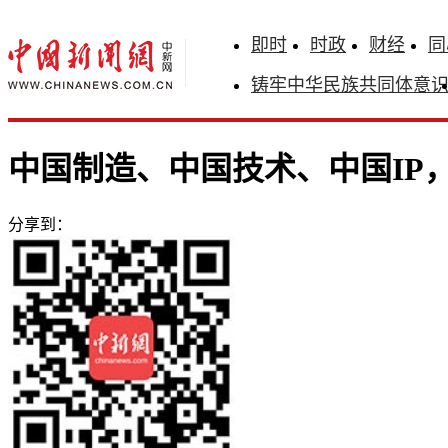
即时
时政
财经
同
铸牢中华民族共同体意
中国制造、中国技术、中国IP
分享到：