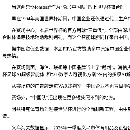
当这两只“Monsters”作为“隐形中国队”站上世界杯舞台
早在1994年美国世界杯期间，中国企业还仅通过代工生产
在赛场中心，本届世界杯的官方用球“三重浪”，全部由深圳一
合肢体追踪技术辅助裁判判罚，而这个智能球胆同样来自中国
据中国贸促会数据，本届FIFA官方赞助商中原定中国企业仅
与热情。
在赛场侧面，海信、联想等中国品牌当上了“裁判”。海信提
杯足球AI超级智能体”和“3D数字人可视化方案”在内的多项A
从赛场边的广告牌走进VAR裁判室，中国企业不再盲目砸钱“
赛场外，“中国队”还出现在更多镜头照不到的地方。
阿兹特克体育场为迎接世界杯进行的全面翻新工程，由中铁建工
造。
义乌海关数据显示，2026年一季度义乌市体育用品及设备出口