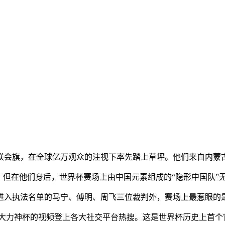
旗，在全球亿万观众的注视下率先踏上草坪。他们来自内蒙古，
但在他们身后，世界杯赛场上由中国元素组成的“隐形中国队”
入执法名单的马宁、傅明、周飞三位裁判外，赛场上最惹眼的
大力神杯的视频登上各大社交平台热搜。这是世界杯历史上首个官