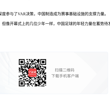
度参与了VAR决策，中国制造成为赛事基础设施的支撑力量。
，但像开幕式上的几位少年一样，中国足球的年轻力量在蓄势待发