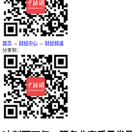
首页
→
财经中心
→
财经频道
分享到：