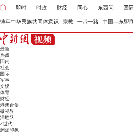
即时
时政
财经
同心
东西问
国
铸牢中华民族共同体意识
宗教
一带一路
中国—东盟
最新
热点
国内
社会
国际
军事
文娱
体育
财经
港澳台侨
微视界
洋腔队
Z世代
澜湄印象