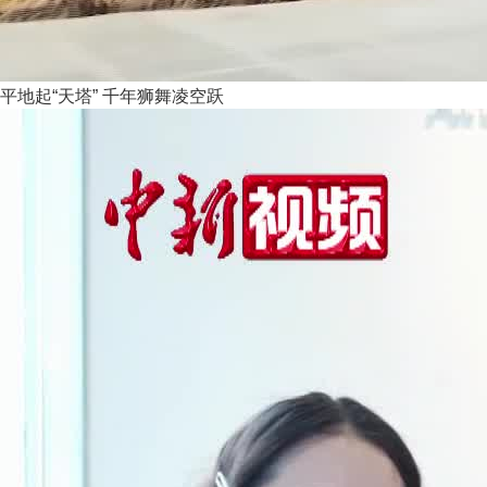
平地起“天塔” 千年狮舞凌空跃