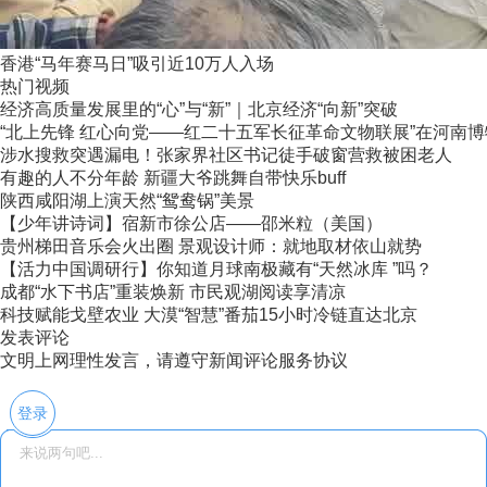
香港“马年赛马日”吸引近10万人入场
热门视频
经济高质量发展里的“心”与“新”｜北京经济“向新”突破
“北上先锋 红心向党——红二十五军长征革命文物联展”在河南
涉水搜救突遇漏电！张家界社区书记徒手破窗营救被困老人
有趣的人不分年龄 新疆大爷跳舞自带快乐buff
陕西咸阳湖上演天然“鸳鸯锅”美景
【少年讲诗词】宿新市徐公店——邵米粒（美国）
贵州梯田音乐会火出圈 景观设计师：就地取材依山就势
【活力中国调研行】你知道月球南极藏有“天然冰库 ”吗？
成都“水下书店”重装焕新 市民观湖阅读享清凉
科技赋能戈壁农业 大漠“智慧”番茄15小时冷链直达北京
发表评论
文明上网理性发言，请遵守新闻评论服务协议
登录