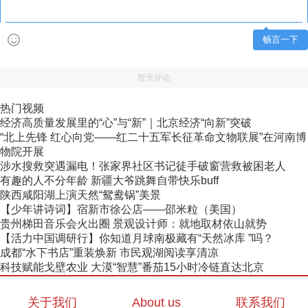
畅言一下
暂无评论
热门视频
经济高质量发展里的“心”与“新”｜北京经济“向新”突破
“北上先锋 红心向党——红二十五军长征革命文物联展”在河南博
物院开展
涉水搜救突遇漏电！张家界社区书记徒手破窗营救被困老人
有趣的人不分年龄 新疆大爷跳舞自带快乐buff
陕西咸阳湖上演天然“鸳鸯锅”美景
【少年讲诗词】宿新市徐公店——邵米粒（美国）
贵州梯田音乐会火出圈 景观设计师：就地取材依山就势
【活力中国调研行】你知道月球南极藏有“天然冰库 ”吗？
成都“水下书店”重装焕新 市民观湖阅读享清凉
科技赋能戈壁农业 大漠“智慧”番茄15小时冷链直达北京
关于我们
About us
联系我们