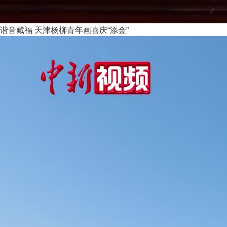
谐音藏福 天津杨柳青年画喜庆“添金”