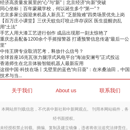
经济高质量发展里的“心”与“新”｜北京经济“向新”突破
同心坐标｜百年蒙藏学校，何以诞生多个“第一”？
北京多家公园迎来机器人新员工 “乏脏险难”四类场景优先上岗
【百万庄小课堂】三伏天蚊虫叮咬止痒存误区 医生提醒勿乱
用“土法”
手艺人用大漆工艺进行创作 成品出现那一刻太惊艳了
重庆忠县配备1200余个手摇报警器 打通预警信息传递“最后一公
里”
中传王牌专业取消艺考，释放什么信号？
全球首座16兆瓦张力腿浮式风电平台“海油安澜号”正式投运
香港师生在北京体验智能机器人最新应用
这很中国·科技在场丨戈壁里的蓝色“向日葵”：在米桑油田，中国
技术与当...
关于我们
About us
联系我们
本网站所刊载信息，不代表中新社和中新网观点。 刊用本网站稿件，务
经书面授权。
未经授权禁止转载、摘编、复制及建立镜像，违者将依法追究法律责任。