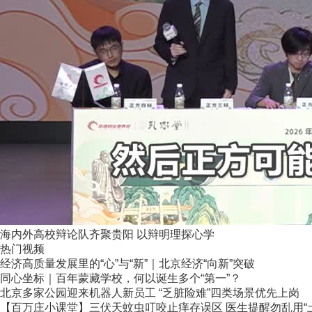
海内外高校辩论队齐聚贵阳 以辩明理探心学
热门视频
经济高质量发展里的“心”与“新”｜北京经济“向新”突破
同心坐标｜百年蒙藏学校，何以诞生多个“第一”？
北京多家公园迎来机器人新员工 “乏脏险难”四类场景优先上岗
【百万庄小课堂】三伏天蚊虫叮咬止痒存误区 医生提醒勿乱用“