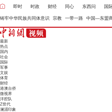
即时
时政
财经
同心
东西问
国
铸牢中华民族共同体意识
宗教
一带一路
中国—东盟
最新
热点
国内
社会
国际
军事
文娱
体育
财经
港澳台侨
微视界
洋腔队
Z世代
澜湄印象