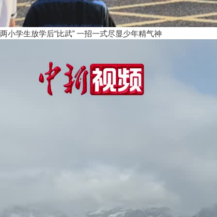
两小学生放学后“比武” 一招一式尽显少年精气神