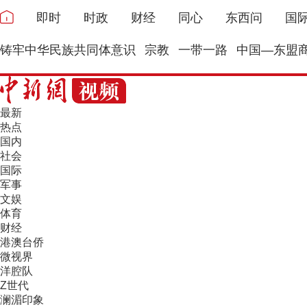
即时
时政
财经
同心
东西问
国
铸牢中华民族共同体意识
宗教
一带一路
中国—东盟
最新
热点
国内
社会
国际
军事
文娱
体育
财经
港澳台侨
微视界
洋腔队
Z世代
澜湄印象