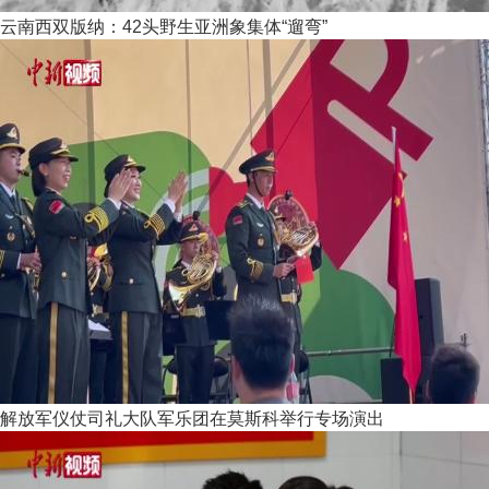
云南西双版纳：42头野生亚洲象集体“遛弯”
解放军仪仗司礼大队军乐团在莫斯科举行专场演出