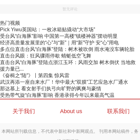
暂无评论
热门视频
Pick Yiwu英国站：一枚冰箱贴撬动“大市场”
受台风“白海豚”影响 中国第一高楼“镇楼神器”摆动明显
经济高质量发展里的“心”与“新”｜用“新”守护 安“心”用电
多点位直击台风“白海豚”登陆：树木被吹倒 雨水淹没车辆轮胎
直击台风眼：狂风骤雨停歇 蜻蜓低空飞舞
直击台风“白海豚”登陆点浙江玉环：风雨交加 树木倒伏 当地救
援力量已...
《奋楫之“陆”》丨第四集 惊风雷
武汉再添一座自来水厂！华中最大“双膜”工艺应急水厂通水
那达慕上 看女射手们执弓向旷野的飒爽与豪情
受热带气旋“白海豚”影响 香港录得今年以来最高气温
关于我们
About us
联系我们
本网站所刊载信息，不代表中新社和中新网观点。 刊用本网站稿件，务