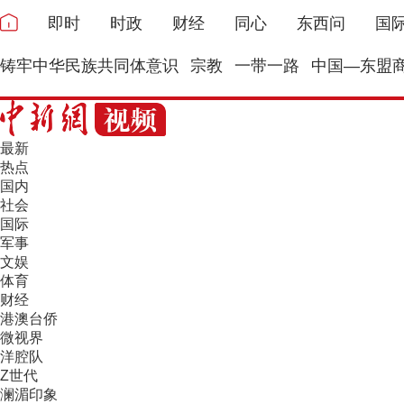
即时
时政
财经
同心
东西问
国
铸牢中华民族共同体意识
宗教
一带一路
中国—东盟
最新
热点
国内
社会
国际
军事
文娱
体育
财经
港澳台侨
微视界
洋腔队
Z世代
澜湄印象