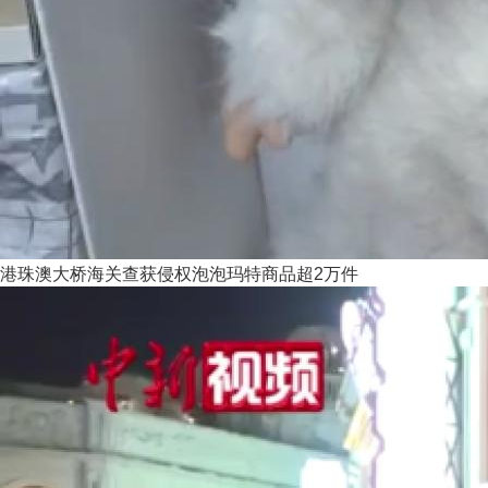
港珠澳大桥海关查获侵权泡泡玛特商品超2万件