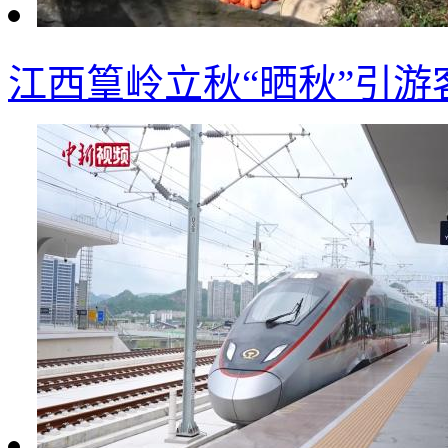
江西篁岭立秋“晒秋”引游