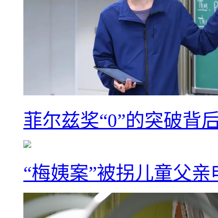
菲尔兹奖“0”的突破背
“梅姨案”被拐儿童父