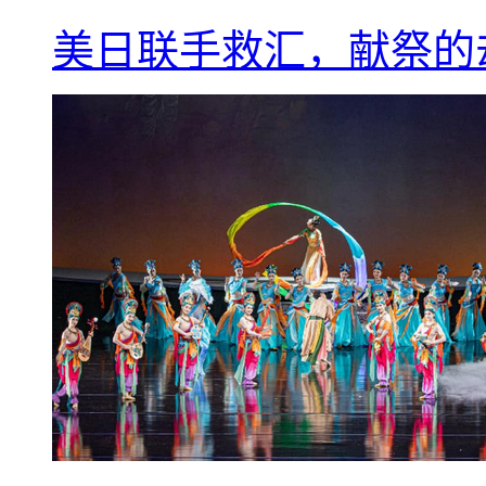
美日联手救汇，献祭的