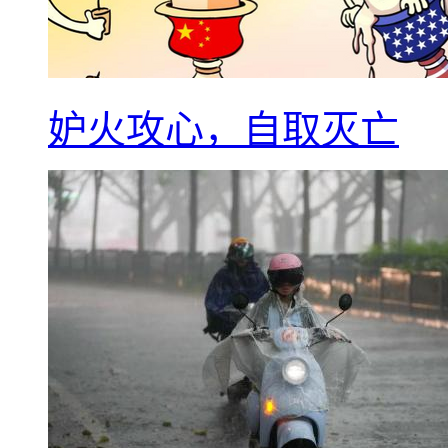
妒火攻心，自取灭亡