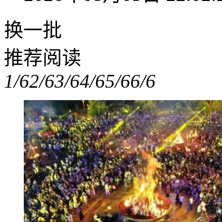
换一批
推荐阅读
1/6
2/6
3/6
4/6
5/6
6/6