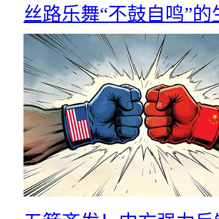
丝路乐舞“不鼓自鸣”