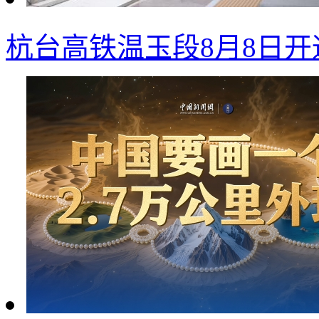
杭台高铁温玉段8月8日开