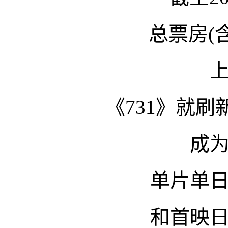
总票房(
《731》就
成
单片单
和首映