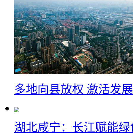
多地向县放权 激活发
湖北咸宁：长江赋能绿