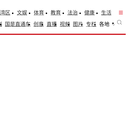
湾区
文娱
体育
教育
法治
健康
生活
刊
国是直通车
创意
直播
视频
图片
专栏
各地