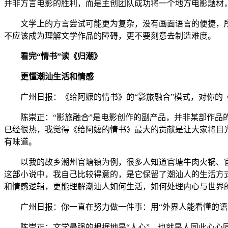
并非方言电影的胜利，而是主创团队成功将一个地方电影题材
文学上的方言尝试可能更为复杂，没有画面语言的便捷，所
不应该成为理解文学作品的障碍，更不要刻意去制造难度。
看完“情书”读《归潮》
更懂潮汕生活和情感
广州日报：《给阿嬷的情书》的“影旅融合”模式，对你的《归
陈崇正：“影旅融合”是电影创作的副产品，并非某部作品的
已经很热，我觉得《给阿嬷的情书》最大的贡献是让大家将目
有味道。
以我的故乡潮州官塘镇为例，很多人知道官塘牛肉火锅、官
这部小说中，我自己比较得意的，是它保留了潮汕人的生活方
和情感逻辑，更能理解潮汕人如何生活，如何处理内心与世界
广州日报：你一直在努力做一件事：用“外界人能看懂的语言
陈崇正：文学最强的根据地是“人心”，也就是人同此心心同