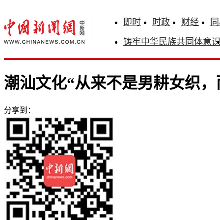
即时
时政
财经
同
铸牢中华民族共同体意
潮汕文化“从来不是男耕女织，
分享到：