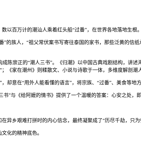
，数以百万计的潮汕人乘着红头船“过番”，在世界各地落地生根
番”的族人，“祖父常伏案书写寄往泰国的家书，那些泛黄的信纸
陈崇正的“潮人三书”。《归潮》以中国古典戏剧结构，讲述
面”；《家在潮州》则糅散文、小说与诗歌于一体，多维度解剖潮
却意在“用外人能看懂的语言”，将宗族、“过番”、美食等地
三书”与《给阿嬷的情书》提供了一个温暖的答案：心安之处，
在异乡艰难打拼时的内心信念，最终凝聚成了“历尽千劫，只为
汕文化的精神底色。