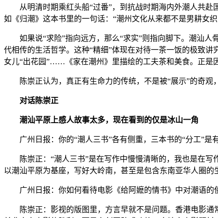
从明清时期乘红头船“过番”，到抗战时期海内外潮人共赴国
如《归潮》这本书里的一句话：“潮州文化从来都不是男耕女织
如果说“求险”指向远方，那么“求实”则指向脚下。潮汕人
代相传的生活哲学。这种“精细”体现在对待一茶一饭的极致
女儿“出花园”……《家在潮州》里描绘的工夫茶和美食。正是
陈崇正认为，真正有生命力的传统，不是被“展示”的奇观
对话陈崇正
潮汕平原上感人故事太多，现在看到的仅是冰山一角
广州日报：你的“潮人三书”各有侧重，三本书的“分工”是
陈崇正：“潮人三书”是在写作中慢慢清晰的，我也是在写作
以潮汕平原为基座，写好大岭南，甚至是包含东南亚华人圈的
广州日报：你如何看待电影《给阿嬷的情书》中对潮语的使用
陈崇正：影视的版图里，方言早就不是问题。香港电影通常