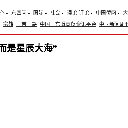
心
东西问
国际
社会
理论·评论
中国侨网
大
识
宗教
一带一路
中国—东盟商贸资讯平台
中国新闻周
而是星辰大海”