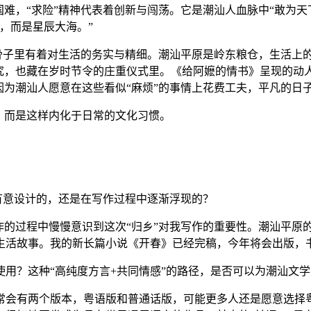
难，“求险”精神代表着创新与闯荡。它是潮汕人血脉中“敢为天
，而是星辰大海。”
骨子里有着对生活的务实与精细。潮汕平原是岭东粮仓，生活上
讲究，也藏在岁时节令的庄重仪式里。《给阿嬷的情书》呈现的动
因为潮汕人愿意在这些看似“麻烦”的事情上花费工夫，平凡的日
，而是这样内化于日常的文化习惯。
有意设计的，还是在写作过程中逐渐浮现的？
的过程中慢慢意识到这次“归乡”对我写作的重要性。潮汕平原
生活故事。我的新长篇小说《开春》已经完稿，今年将会出版，
？这种“高纯度方言+共同情感”的路径，是否可以为潮汕文学
会有两个版本，粤语版和普通话版，可能更多人还是愿意选择粤