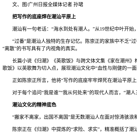
文、图/广州日报全媒体记者 孙珺
把写作的底座焊在潮汕平原上
潮汕有一句老话：“海水到处有潮人。”从19世纪中叶开始
“过番”是潮汕人独特的生存记忆。陈崇正的家族中不乏“过
“离散”的书写具有了内视角的真实。
长篇小说《归潮》《英歌饭》与跨文体文集《家在潮州》构成
歌饭》以英歌舞为切入点，展现潮汕文化中“血性与刚健的一
正如陈崇正所言，他将“写作的底座牢牢焊死在潮汕平原上”，
对于每个追问“我是谁”“我从何处来”的现代人而言，“潮人
潮汕文化的精神底色
“搬家不离家，出国不离国”是无数潮汕人在面对惊涛骇浪和
陈崇正在《归潮》中提炼的“求险、求实”，精准概括了潮