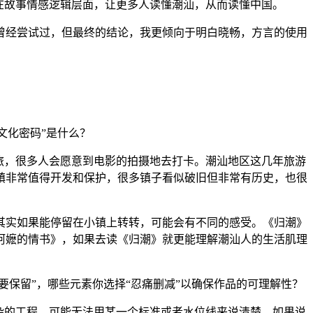
在故事情感逻辑层面，让更多人读懂潮汕，从而读懂中国。
经尝试过，但最终的结论，我更倾向于明白晓畅，方言的使用
文化密码”是什么？
旅，很多人会愿意到电影的拍摄地去打卡。潮汕地区这几年旅游
镇非常值得开发和保护，很多镇子看似破旧但非常有历史，也很
实如果能停留在小镇上转转，可能会有不同的感受。《归潮》
阿嬷的情书》，如果去读《归潮》就更能理解潮汕人的生活肌理
保留”，哪些元素你选择“忍痛删减”以确保作品的可理解性？
杂的工程，可能无法用某一个标准或者水位线来说清楚。如果说