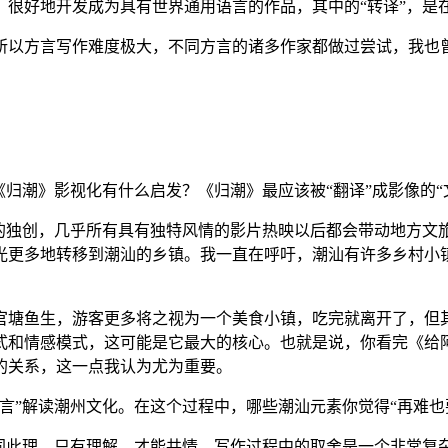
，很好地开发成为具有世界通用语言的作品，其中的“转译”，是
以方言写作难度极大，不同方言的诸多作家都做过尝试，我也曾
潮》影视化有什么启发？《归潮》最应该被“翻译”成影像的“
独创，几乎所有具有独特风情的影片热映以后都会带动地方文
光更多地转移到潮汕的乡镇。我一直在呼吁，潮汕有许多乡村小
塘鱼生，游客更多将之视为一个美食小镇，吃完就离开了，但其
式和情感模式，这可能是它最大的核心。也就是说，你看完《给
的关系，这一点我认为尤为重要。
”解读潮州文化。在这个过程中，哪些潮汕元素你觉得“再难也要
此理，只有理解，才能共情。写作过程中的取舍是一个非常复