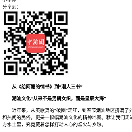
分享到：
从《给阿嬷的情书》到“潮人三书”
潮汕文化“从来不是男耕女织，而是星辰大海”
近年来，从英歌舞的“破圈”走红，到春节潮汕地区挤满了外
和热闹的民俗，更是一幅幅潮汕文化的精神地图。就让我们走
方水土里，究竟藏着怎样打动人心的烟火与乡愁。