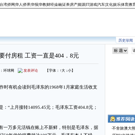
台湾
|
侨网
|
华人
|
侨界
|
华报
|
华教
|
财经
|
金融
|
证券
|
房产
|
能源
|
IT
|
游戏
|
汽车
|
文化
|
娱乐
|
体育
|
教
历史珍闻
付房租 工资一直是404．8元
 来源：环球网
发表评论
【字体：
↑大
↓小
】
时有机会读到毛泽东的1968年1月家庭生活收支
月接转14095.45元；毛泽东工资404.8元；
一万多元活钱在账上不新鲜，特别是毛泽东，据
·
不舍旅澳大