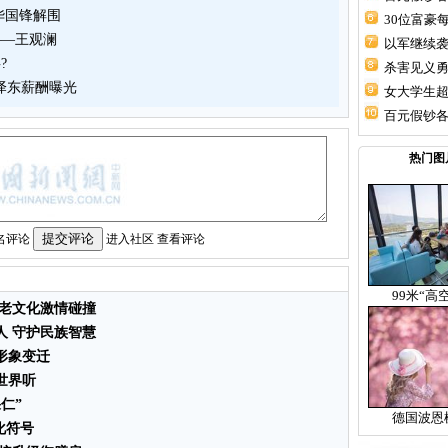
 华国锋解围
30位富豪每
——王观澜
以军继续
?
杀害见义
泽东薪酬曝光
女大学生超
百元假钞各
热门图
名评论
进入社区
查看评论
99米“高
古老文化激情碰撞
人 守护民族智慧
形象变迁
世界听
仁”
德国波恩
化符号