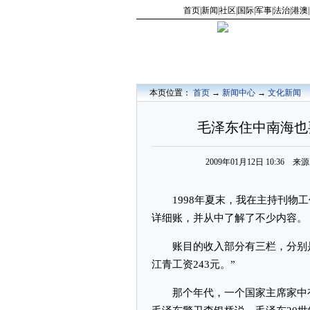
首页
|
新闻
|
社区
|
国际
|
军事
|
法治
|
港澳
|
本页位置：
首页
→
新闻中心
→
文化新闻
毛泽东住中南海也要
2009年01月12日 10:36
1998年夏末，我在主持刊物工作
详细账，并从中了解了不少内容。
账目的收入部分有三栏，分别是：“上
江青工资243元。”
那个年代，一个国家主席家中有