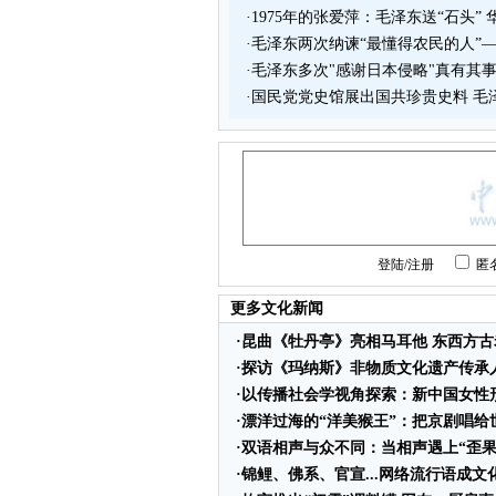
·
1975年的张爱萍：毛泽东送“石头”
·
毛泽东两次纳谏“最懂得农民的人”
·
毛泽东多次"感谢日本侵略"真有其事
·
国民党党史馆展出国共珍贵史料 毛
登陆
/
注册
匿
更多文化新闻
·
昆曲《牡丹亭》亮相马耳他 东西方
·
探访《玛纳斯》非物质文化遗产传承
·
以传播社会学视角探索：新中国女性
·
漂洋过海的“洋美猴王”：把京剧唱给
·
双语相声与众不同：当相声遇上“歪果
·
锦鲤、佛系、官宣...网络流行语成文