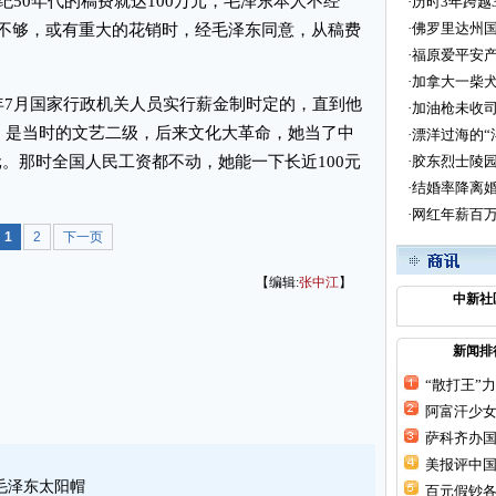
纪50年代的稿费就达100万元，毛泽东本人不经
·
历时3年跨越
·
佛罗里达州国
不够，或有重大的花销时，经毛泽东同意，从稿费
·
福原爱平安产
·
加拿大一柴犬
5年7月国家行政机关人员实行薪金制时定的，直到他
·
加油枪未收司
元，是当时的文艺二级，后来文化大革命，她当了中
·
漂洋过海的“
7元。那时全国人民工资都不动，她能一下长近100元
·
胶东烈士陵
·
结婚率降离婚
·
网红年薪百万
1
2
下一页
【编辑:
张中江
】
中新社
新闻排
“散打王”
阿富汗少女
萨科齐办国
美报评中
毛泽东太阳帽
百元假钞