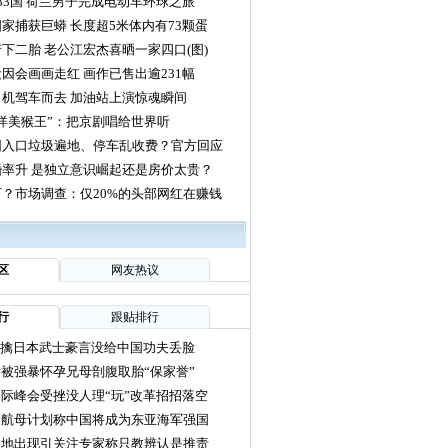
33国 荷兰男子完成电动车环球之旅
家捕获巨蟒 长度超5米体内有73颗蛋
下二胎 老公江宏杰喜晒一家四口(图)
因会画画走红 画作已售出逾231幅
机驾车而去 加油站上演惊魂瞬间
洋美猴王”：把京剧唱给世界听
园入口垃圾遍地、停车乱收费？官方回应
率升 是独立意识崛起还是房价太贵？
？市场调查：仅20%的头部网红在赚钱
区
网友热议
行
跟贴排行
力擒日本武士豪言没给中国功夫丢脸
被强暴怀孕兄母剖腹取胎“保家誉”
际峰会受挫没人理“玩”改革招招落空
国航母计划称中国将成为东亚海军强国
各地出现引关注专家称只教辨认是推责