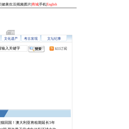
育
|
健康
|
生活
|
视频
|
图片
|
商城
|
手机
|
English
文化遗产
考古发现
文坛纪事
熊猫回国！澳大利亚将租期延长5年