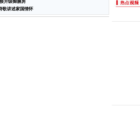
直接升级御膳房
诗歌讲述家国情怀