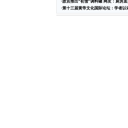
·
故宫推出“初雪”调料罐 网友：厨房
·
第十三届黄帝文化国际论坛：学者以