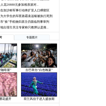
人花20888元参加相亲派对...
袭击加沙称军事行动将扩至人口稠密区
勇为大学生的车匪路霸袁远银被执行死刑
市“捡”手机物归原主仍面临刑事审判
地出现引关注专家称只教辨认是推...
片
专题图片
空咖啡屋”
古巴举办“白色晚宴”
樱花盛开
荷兰风信子进入盛放期