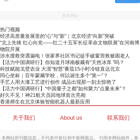
暂无评论
热门视频
经济高质量发展里的“心”与“新”｜北京经济“向新”突破
“北上先锋 红心向党——红二十五军长征革命文物联展”在河南博
物院开展
涉水搜救突遇漏电！张家界社区书记徒手破窗营救被困老人
【活力中国调研行】你知道月球南极藏有“天然冰库 ”吗？
科技赋能戈壁农业 大漠“智慧”番茄15小时冷链直达北京
同心坐标｜百年蒙藏学校，何以诞生多个“第一”？
手艺人用大漆工艺进行创作 成品出现那一刻太惊艳了
【活力中国调研行】“中国量子之都”如何聚力“点量未来”？
好久不见！神21航天员回地球首次亮相
香港师生在北京体验智能机器人最新应用
关于我们
About us
联系我们
本网站所刊载信息，不代表中新社和中新网观点。 刊用本网站稿件，务