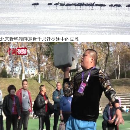
北京野鸭湖畔迎近千只迁徙途中的豆雁