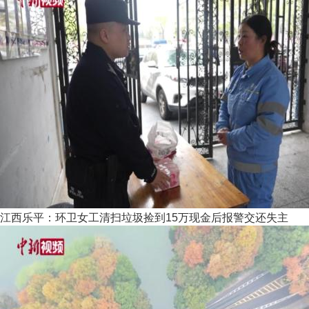
江西乐平：环卫女工清扫垃圾捡到15万现金后报警交还失主