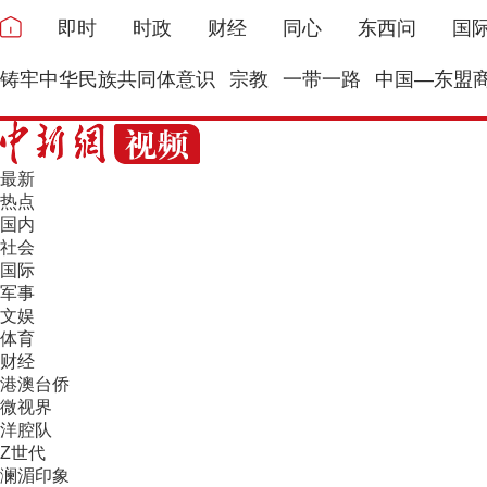
即时
时政
财经
同心
东西问
国
铸牢中华民族共同体意识
宗教
一带一路
中国—东盟
最新
热点
国内
社会
国际
军事
文娱
体育
财经
港澳台侨
微视界
洋腔队
Z世代
澜湄印象