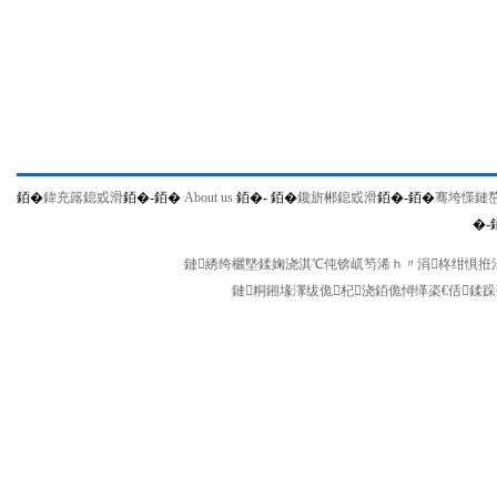
銆�
鍏充簬鎴戜滑
銆�-
銆�
About us
銆�-
銆�
鑱旂郴鎴戜滑
銆�-
銆�
骞垮憡鏈
�-
鏈綉绔欐墍鍒婅浇淇℃伅锛屼笉浠ｈ〃涓柊绀惧拰涓
鏈粡鎺堟潈绂佹杞浇銆佹憳缂栥€佸