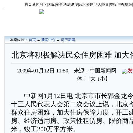
首页
|
新闻
|
社区
|
国际
|
军事
|
法治
|
港澳
|
台湾
|
侨网
|
华人
|
侨界
|
华报
|
华教
|
财经
|
本页位置：
首页
→
新闻中心
→
房产新闻
北京将积极解决民众住房困难 加大
2009年01月12日 11:50 来源：中国新闻网
发
体：
↑大
↓小
】
中新网1月12日电 北京市市长郭金龙
十三人民代表大会第二次会议上说，北京
群众住房困难，加大住房保障力度，开工
房、经济适用房、政策性租赁房、限价商品
米，竣工200万平方米。