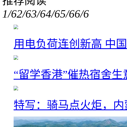
推荐阅读
1/6
2/6
3/6
4/6
5/6
6/6
用电负荷连创新高 中国
“留学香港”催热宿舍生
特写：骑马点火炬，内