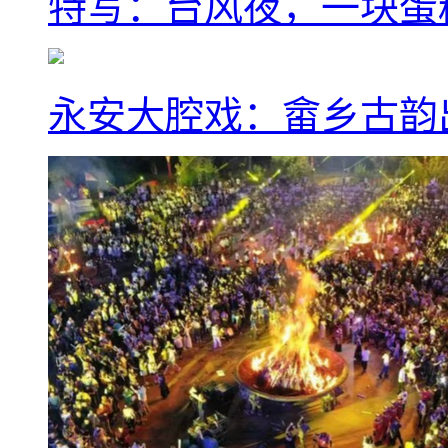
特写：台风夜，一块蛋
永安大腔戏：畲乡古韵