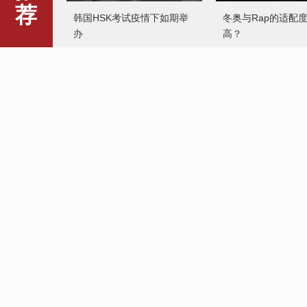
荐
韩国HSK考试疫情下如期举
冬奥与Rap的适配
办
高？
拉萨民众炸“卡塞”迎接藏历新
冬奥会面孔：致敬
年
搏的自己