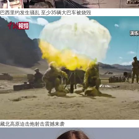
巴西里约发生骚乱 至少35辆大巴车被烧毁
藏北高原迫击炮射击震撼来袭