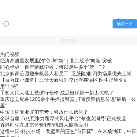
畅言一下
暂无评论
热门视频
经济高质量发展里的“心”与“新”｜北京经济“向新”突破
同心坐标｜百年蒙藏学校，何以诞生多个“第一”？
北京多家公园迎来机器人新员工 “乏脏险难”四类场景优先上岗
【百万庄小课堂】三伏天蚊虫叮咬止痒存误区 医生提醒勿乱
用“土法”
手艺人用大漆工艺进行创作 成品出现那一刻太惊艳了
重庆忠县配备1200余个手摇报警器 打通预警信息传递“最后一公
里”
中传王牌专业取消艺考，释放什么信号？
全球首座16兆瓦张力腿浮式风电平台“海油安澜号”正式投运
香港师生在北京体验智能机器人最新应用
这很中国·科技在场丨戈壁里的蓝色“向日葵”：在米桑油田，中国