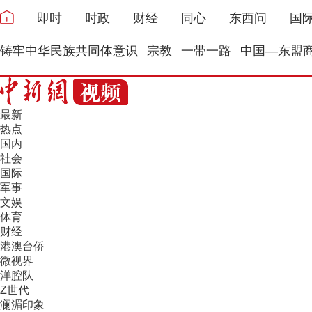
即时
时政
财经
同心
东西问
国
铸牢中华民族共同体意识
宗教
一带一路
中国—东盟
最新
热点
国内
社会
国际
军事
文娱
体育
财经
港澳台侨
微视界
洋腔队
Z世代
澜湄印象