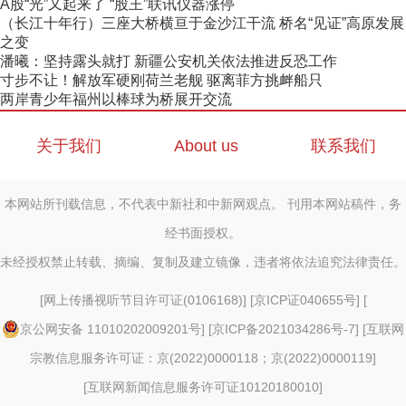
A股“光”又起来了 “股王”联讯仪器涨停
（长江十年行）三座大桥横亘于金沙江干流 桥名“见证”高原发展
之变
潘曦：坚持露头就打 新疆公安机关依法推进反恐工作
寸步不让！解放军硬刚荷兰老舰 驱离菲方挑衅船只
两岸青少年福州以棒球为桥展开交流
关于我们
About us
联系我们
本网站所刊载信息，不代表中新社和中新网观点。 刊用本网站稿件，务
经书面授权。
未经授权禁止转载、摘编、复制及建立镜像，违者将依法追究法律责任。
[
网上传播视听节目许可证(0106168)
] [
京ICP证040655号
] [
京公网安备 11010202009201号
] [
京ICP备2021034286号-7
] [
互联网
宗教信息服务许可证：京(2022)0000118；京(2022)0000119
]
[
互联网新闻信息服务许可证10120180010
]