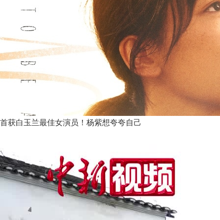
首获白玉兰最佳女演员！杨紫想夸夸自己