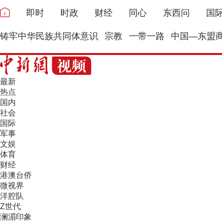
即时
时政
财经
同心
东西问
国
铸牢中华民族共同体意识
宗教
一带一路
中国—东盟
最新
热点
国内
社会
国际
军事
文娱
体育
财经
港澳台侨
微视界
洋腔队
Z世代
澜湄印象