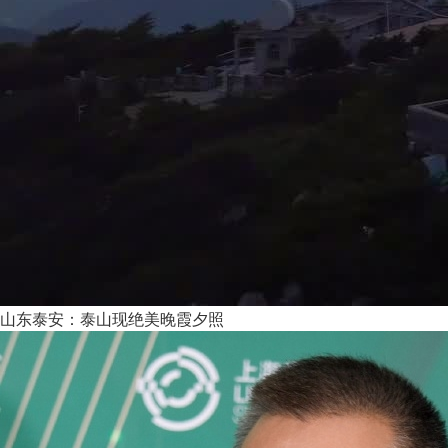
山东泰安：泰山现绝美晚霞夕照