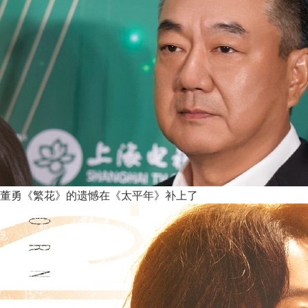
董勇《繁花》的遗憾在《太平年》补上了