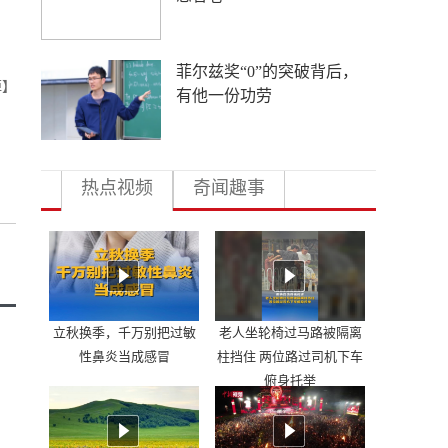
多地向县放权 激活发展一
倬】
池春水
热点视频
奇闻趣事
立秋换季，千万别把过敏
老人坐轮椅过马路被隔离
性鼻炎当成感冒
柱挡住 两位路过司机下车
俯身托举