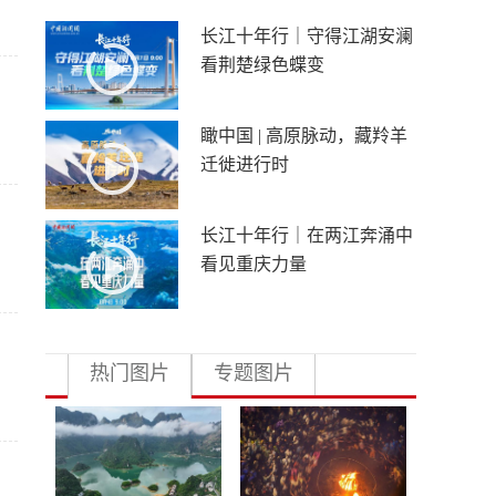
长江十年行｜守得江湖安澜
看荆楚绿色蝶变
瞰中国 | 高原脉动，藏羚羊
迁徙进行时
长江十年行｜在两江奔涌中
看见重庆力量
热门图片
专题图片