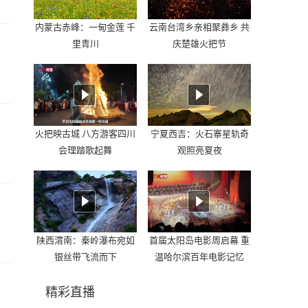
内蒙古赤峰：一甸金莲 千
云南台湾乡亲相聚彝乡 共
里青川
庆楚雄火把节
火把映古城 八方游客四川
宁夏西吉：火石寨星轨奇
会理踏歌起舞
观照亮夏夜
陕西渭南：秦岭瀑布宛如
首届太阳岛电影周启幕 重
银丝带飞流而下
温哈尔滨百年电影记忆
精彩直播