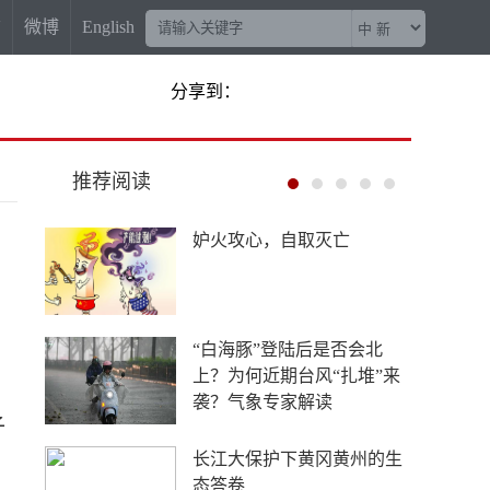
信
微博
English
分享到：
推荐阅读
“梅姨案”被拐儿童父亲申军
良：盼梅姨早日受惩
China Travel又换“三件套”：
外国游客从观众变玩家
子
4年要让无人机增产80倍，
日本为何急不可耐？