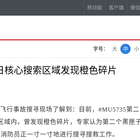
移动版
客户端
微
字号：
大
中
小
日核心搜索区域发现橙色碎片
飞行事故搜寻现场了解到：目前，#MU5735第二
区域内，曾发现橙色碎片，专家认为第二个黑匣
和消防员正一寸一寸地进行搜寻搜救工作。