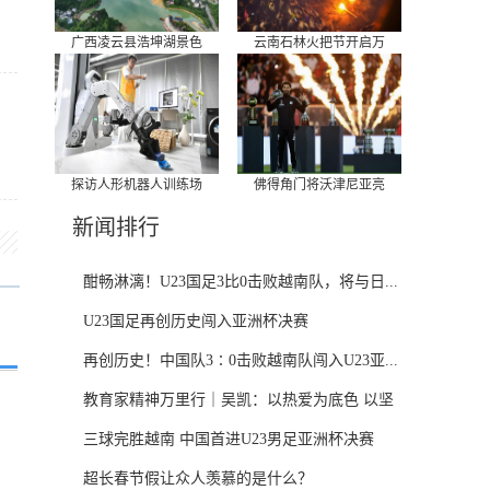
广西凌云县浩坤湖景色
云南石林火把节开启万
探访人形机器人训练场
佛得角门将沃津尼亚亮
新闻排行
酣畅淋漓！U23国足3比0击败越南队，将与日...
U23国足再创历史闯入亚洲杯决赛
再创历史！中国队3∶0击败越南队闯入U23亚...
教育家精神万里行｜吴凯：以热爱为底色 以坚
守...
三球完胜越南 中国首进U23男足亚洲杯决赛
超长春节假让众人羡慕的是什么？