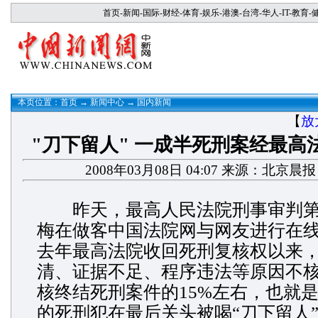
首页
-
新闻
-
国际
-
财经
-
体育
-
娱乐
-
港澳
-
台湾
-
华人
-
IT
-
教育
-
本页位置：
首页
→
新闻中心
→
国内新闻
【
放
"刀下留人" 一成半死刑案经最高
2008年03月08日 04:07 来源：北京晨
昨天，最高人民法院刑事审判第
梅在做客中国法院网与网友进行在
去年最高法院收回死刑复核权以来
清、证据不足、程序违法等原因不
核终结死刑案件的15%左右，也就
的死刑犯在最后关头被喝“刀下留人