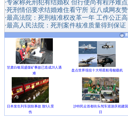
·
专家称死刑犯有结婚权 但行使尚有程序难点
·
死刑情侣要求结婚难住看守所 近八成网友赞
·
最高法院：死刑核准权改革一年 工作公正高
·
最高人民法院：死刑案件核准质量得到保证
甘肃白银屈盛煤矿事故已造成20人遇
盘点世界现役十大明星航母舰载机
难
日本发生列车脱轨事故 致9人受
沙特民众首都街头驾车巡游庆祝建国
伤
日