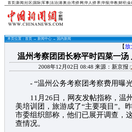
首页
|
新闻
|
社区
|
国际
|
军事
|
法治
|
港澳
|
台湾
|
侨网
|
华人
|
侨界
|
华报
|
华教
|
财经
|
金
本页位置：
首页
→
新闻中心
→
国内新闻
【
放
温州考察团团长称平时四菜一汤
2008年12月02日 08:48 来源：新京报
- “温州公务考察团考察费用曝光
11月26日，网友发帖指称，温州
美培训团，旅游成了“主要项目”。
市委组织部称，他们已展开调查，
查情况。