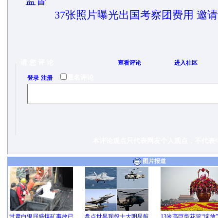
监督
37张照片曝光出国考察团费用 邀请
请 您 评 论
查看评论
进入社区
/
匿名评论
登录
注册
本评论观点只代表网友个人观点，不代表中
图片报道
甘肃白银屈盛煤矿事故已
盘点世界现役十大明星航
13米高巨型花篮“绽放