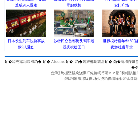
造成20人遇难
母舰载机
安门广场
日本发生列车脱轨事故
沙特民众首都街头驾车巡
世界模特嘉年华 60佳
致9人受伤
游庆祝建国日
夜游杜甫草堂
銆�
鍏充簬鎴戜滑
銆�-
銆�
About us
銆�-
銆�
鑱旂郴鎴戜滑
銆�-
銆�
骞垮憡鏈
�-
鏈綉绔欐墍鍒婅浇淇℃伅锛屼笉浠ｈ〃涓柊绀惧拰涓
鏈粡鎺堟潈绂佹杞浇銆佹憳缂栥€佸