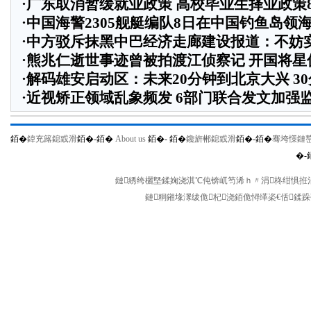
·
广东取消暂缓就业政策 高校毕业生择业政策
·
中国海警2305舰艇编队8日在中国钓鱼岛领
·
中方驳斥抹黑中巴经济走廊建设报道：不妨
·
熊兆仁逝世事迹曾被拍渡江侦察记
开国将星
·
解码雄安启动区：未来20分钟到北京大兴 3
·
近视矫正领域乱象频发 6部门联合发文加强
銆�
鍏充簬鎴戜滑
銆�-
銆�
About us
銆�-
銆�
鑱旂郴鎴戜滑
銆�-
銆�
骞垮憡鏈
�-
鏈綉绔欐墍鍒婅浇淇℃伅锛屼笉浠ｈ〃涓柊绀惧拰涓
鏈粡鎺堟潈绂佹杞浇銆佹憳缂栥€佸