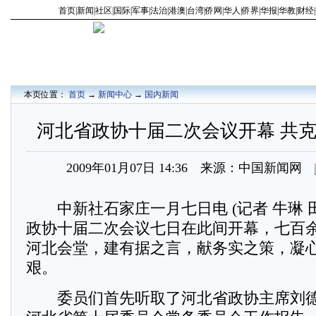
首页
|
新闻
|
社区
|
国际
|
军事
|
法治
|
港澳
|
台湾
|
侨网
|
华人
|
侨界
|
华报
|
华教
|
财经
|
本页位置：
首页
→
新闻中心
→
国内新闻
河北省政协十届二次会议开幕 共
2009年01月07日 14:36 来源：中国新闻网
中新社石家庄一月七日电 (记者 牛琳 
政协十届二次会议七日在此间开幕，七百
河北会堂，建有据之言，献务实之策，凝
艰。
委员们首先听取了河北省政协主席刘德