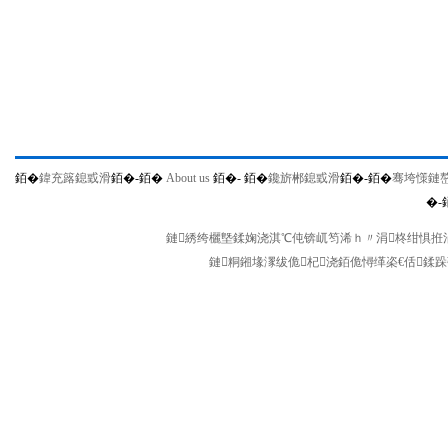
銆�
鍏充簬鎴戜滑
銆�-
銆�
About us
銆�-
銆�
鑱旂郴鎴戜滑
銆�-
銆�
骞垮憡鏈
�-
鏈綉绔欐墍鍒婅浇淇℃伅锛屼笉浠ｈ〃涓柊绀惧拰涓
鏈粡鎺堟潈绂佹杞浇銆佹憳缂栥€佸