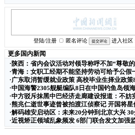
登陆
/
注册
匿名评论
进入社区
更多国内新闻
·
陕西：省内会议活动对领导称呼不加“尊敬的
·
青海：女职工经期不能坚持劳动可给予公假
·
广东取消暂缓就业政策 高校毕业生择业政策
·
中国海警2305舰艇编队8日在中国钓鱼岛领
·
中方驳斥抹黑中巴经济走廊建设报道：不妨
·
熊兆仁逝世事迹曾被拍渡江侦察记
开国将星
·
解码雄安启动区：未来20分钟到北京大兴 3
·
近视矫正领域乱象频发 6部门联合发文加强