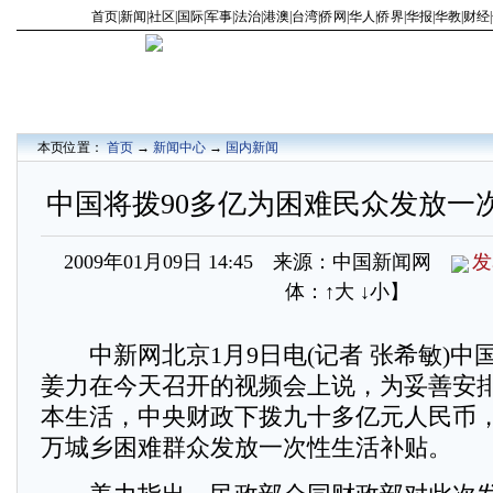
首页
|
新闻
|
社区
|
国际
|
军事
|
法治
|
港澳
|
台湾
|
侨网
|
华人
|
侨界
|
华报
|
华教
|
财经
|
本页位置：
首页
→
新闻中心
→
国内新闻
中国将拨90多亿为困难民众发放一
2009年01月09日 14:45 来源：中国新闻网
发
体：
↑大
↓小
】
中新网北京1月9日电(记者 张希敏)中
姜力在今天召开的视频会上说，为妥善安
本生活，中央财政下拨九十多亿元人民币
万城乡困难群众发放一次性生活补贴。