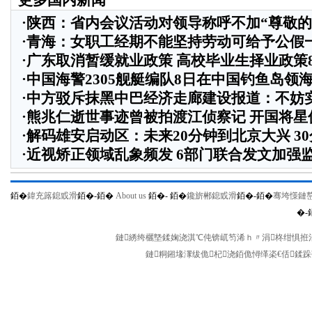
更多国内新闻
·
陕西：省内会议活动对领导称呼不加“尊敬的
·
青海：女职工经期不能坚持劳动可给予公假
·
广东取消暂缓就业政策 高校毕业生择业政策
·
中国海警2305舰艇编队8日在中国钓鱼岛领
·
中方驳斥抹黑中巴经济走廊建设报道：不妨
·
熊兆仁逝世事迹曾被拍渡江侦察记
开国将星
·
解码雄安启动区：未来20分钟到北京大兴 3
·
近视矫正领域乱象频发 6部门联合发文加强
銆�
鍏充簬鎴戜滑
銆�-
銆�
About us
銆�-
銆�
鑱旂郴鎴戜滑
銆�-
銆�
骞垮憡鏈
�-
鏈綉绔欐墍鍒婅浇淇℃伅锛屼笉浠ｈ〃涓柊绀惧拰涓
鏈粡鎺堟潈绂佹杞浇銆佹憳缂栥€佸