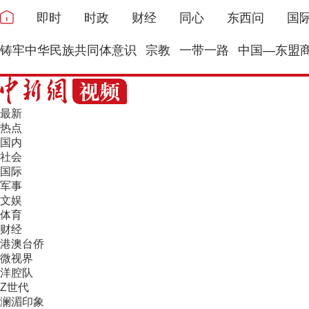
即时
时政
财经
同心
东西问
国
铸牢中华民族共同体意识
宗教
一带一路
中国—东盟
最新
热点
国内
社会
国际
军事
文娱
体育
财经
港澳台侨
微视界
洋腔队
Z世代
澜湄印象