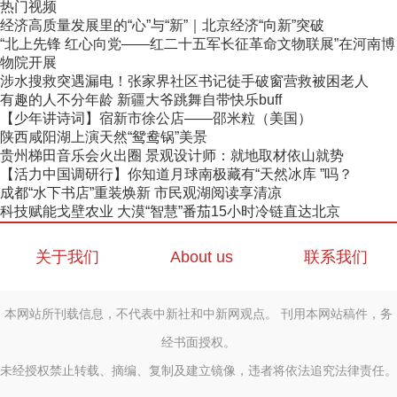
热门视频
经济高质量发展里的“心”与“新”｜北京经济“向新”突破
“北上先锋 红心向党——红二十五军长征革命文物联展”在河南博
物院开展
涉水搜救突遇漏电！张家界社区书记徒手破窗营救被困老人
有趣的人不分年龄 新疆大爷跳舞自带快乐buff
【少年讲诗词】宿新市徐公店——邵米粒（美国）
陕西咸阳湖上演天然“鸳鸯锅”美景
贵州梯田音乐会火出圈 景观设计师：就地取材依山就势
【活力中国调研行】你知道月球南极藏有“天然冰库 ”吗？
成都“水下书店”重装焕新 市民观湖阅读享清凉
科技赋能戈壁农业 大漠“智慧”番茄15小时冷链直达北京
关于我们
About us
联系我们
本网站所刊载信息，不代表中新社和中新网观点。 刊用本网站稿件，务
经书面授权。
未经授权禁止转载、摘编、复制及建立镜像，违者将依法追究法律责任。