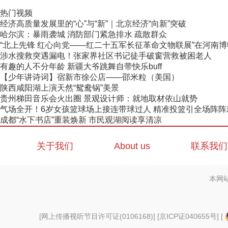
热门视频
经济高质量发展里的“心”与“新”｜北京经济“向新”突破
哈尔滨：暴雨袭城 消防部门紧急排水 疏散群众
“北上先锋 红心向党——红二十五军长征革命文物联展”在河南
涉水搜救突遇漏电！张家界社区书记徒手破窗营救被困老人
有趣的人不分年龄 新疆大爷跳舞自带快乐buff
【少年讲诗词】宿新市徐公店——邵米粒（美国）
陕西咸阳湖上演天然“鸳鸯锅”美景
贵州梯田音乐会火出圈 景观设计师：就地取材依山就势
气场全开！6岁女孩篮球场上接连带球过人 精准投篮引全场阵阵
成都“水下书店”重装焕新 市民观湖阅读享清凉
关于我们
About us
联系我们
本网
[
网上传播视听节目许可证(0106168)
] [
京ICP证040655号
] [