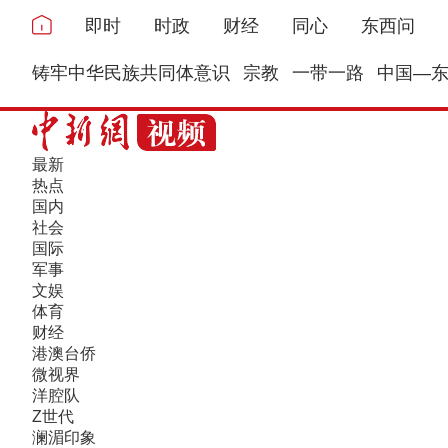
即时
时政
财经
同心
东西问
铸牢中华民族共同体意识
宗教
一带一路
中国—
最新
热点
国内
社会
国际
军事
文娱
体育
财经
港澳台侨
微视界
洋腔队
Z世代
澜湄印象